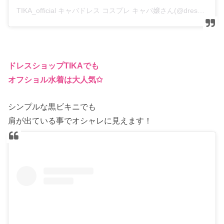
TIKA_official キャバドレス コスプレ キャバ嬢さん(@dress_tika)がシェアした投稿
ドレスショップTIKAでも
オフショル水着は大人気✩
シンプルな黒ビキニでも
肩が出ている事でオシャレに見えます！