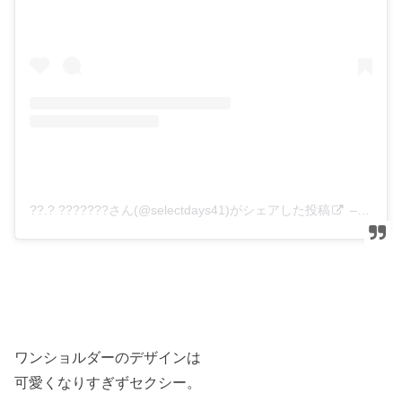
??.? ???????さん(@selectdays41)がシェアした投稿
–
2019
ワンショルダーのデザインは
可愛くなりすぎずセクシー。