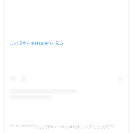
この投稿をInstagramで見る
??.? ???????さん(@selectdays41)がシェアした投稿
–
2019