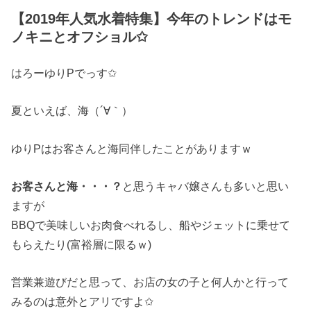
【2019年人気水着特集】今年のトレンドはモ
ノキニとオフショル✩
はろーゆりPでっす✩
夏といえば、海（´∀｀）
ゆりPはお客さんと海同伴したことがありますｗ
お客さんと海・・・？
と思うキャバ嬢さんも多いと思い
ますが
BBQで美味しいお肉食べれるし、船やジェットに乗せて
もらえたり(富裕層に限るｗ)
営業兼遊びだと思って、お店の女の子と何人かと行って
みるのは意外とアリですよ✩