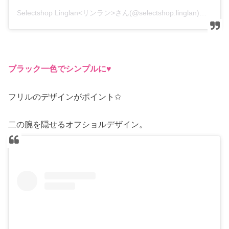
Selectshop Linglan<リンラン>さん(@selectshop.linglan)がシェアした投稿
ブラック一色でシンプルに♥
フリルのデザインがポイント✩
二の腕を隠せるオフショルデザイン。