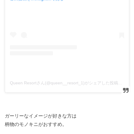
Queen Resortさん(@queen__resort_1)がシェアした投稿
–
2
ガーリーなイメージが好きな方は
柄物のモノキニがおすすめ。