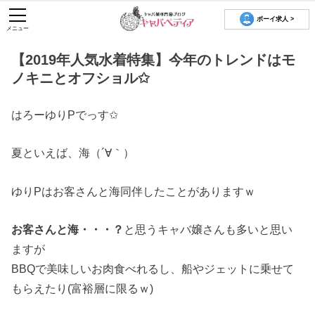
ボーイ求人 >
メニュー
【2019年人気水着特集】今年のトレンドはモ
ノキニとオフショル✩
はろーゆりPでっす✩
夏といえば、海（´∀｀）
ゆりPはお客さんと海同伴したことがありますｗ
お客さんと海・・・？
と思うキャバ嬢さんも多いと思い
ますが
BBQで美味しいお肉食べれるし、船やジェットに乗せて
もらえたり(富裕層に限るｗ)