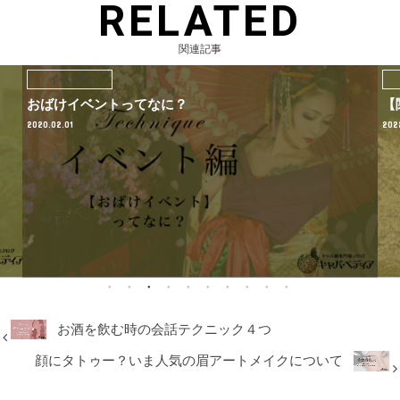
RELATED
関連記事
イベント
おばけイベントってなに？
【
2020.02.01
202
お酒を飲む時の会話テクニック４つ
顔にタトゥー？いま人気の眉アートメイクについて