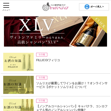
ボーイ求人 >
メニュー
その他
FILLICO/フィリコ
その他
ソムリエが厳選してワインをお届け！？オンラインサ
ービス【ポケットソムリエ】について
その他
【ノンアルコールシャンパン】キャバクラ、コンカフ
ェで人気のノンアルシャンパン特集?