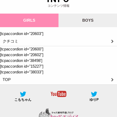
コンテンツ情報
GIRLS
BOYS
[tcpaccordion id="20603"]
クチコミ
[tcpaccordion id="20600"]
[tcpaccordion id="20602"]
[tcpaccordion id='38498']
[tcpaccordion id="15227"]
[tcpaccordion id="38033"]
TOP
こもちゃん
ゆりP