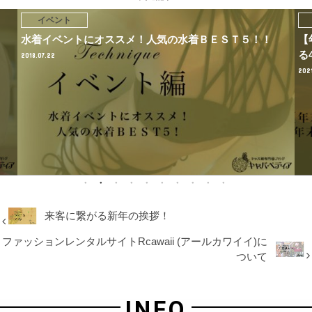
イベント
【年末年始のキャバクラは稼ぎ時！】年末年始に出勤す
関
る4つのメリット
202
2021.12.10
来客に繋がる新年の挨拶！
ファッションレンタルサイトRcawaii (アールカワイイ)に
ついて
INFO