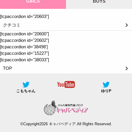
GIRLS
BOYS
[tcpaccordion id="20603"]
クチコミ
[tcpaccordion id="20600"]
[tcpaccordion id="20602"]
[tcpaccordion id='38498']
[tcpaccordion id="15227"]
[tcpaccordion id="38033"]
TOP
こもちゃん
ゆりP
©Copyright2026
キャバペディア
.All Rights Reserved.