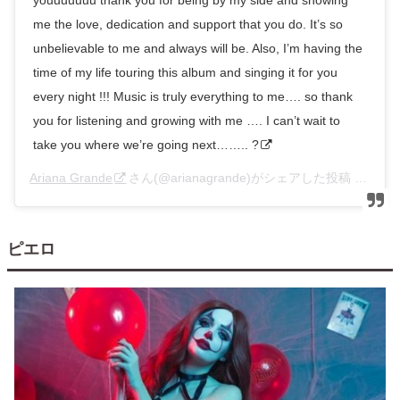
me the love, dedication and support that you do. It’s so
unbelievable to me and always will be. Also, I’m having the
time of my life touring this album and singing it for you
every night !!! Music is truly everything to me…. so thank
you for listening and growing with me …. I can’t wait to
take you where we’re going next…….. ?
Ariana Grande
さん(@arianagrande)がシェアした投稿 –
201
ピエロ