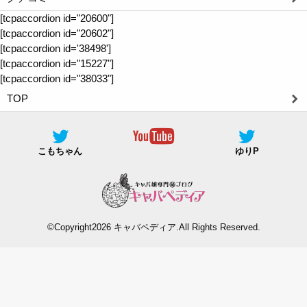
[tcpaccordion id="20600"]
[tcpaccordion id="20602"]
[tcpaccordion id='38498']
[tcpaccordion id="15227"]
[tcpaccordion id="38033"]
TOP
こもちゃん
ゆりP
©Copyright2026
キャバペディア
.All Rights Reserved.