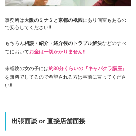
事務所は
大阪のミナミ
と
京都の祇園
にあり個室もあるの
で安心してください!!
もちろん
相談・紹介・紹介後のトラブル解決
などのすべ
てにおいて
お金は一切かかりません!!
未経験の女の子には
約30分くらいの『キャバクラ講座』
を無料でしてるので希望される方は事前に言ってくださ
い!!
出張面談 or 直接店舗面接