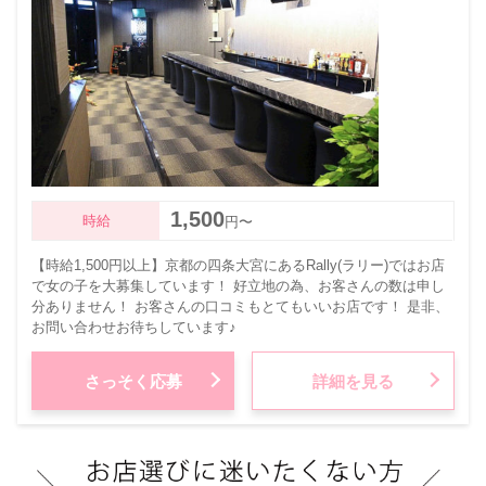
1,500
時給
円〜
【時給1,500円以上】京都の四条大宮にあるRally(ラリー)ではお店
で女の子を大募集しています！ 好立地の為、お客さんの数は申し
分ありません！ お客さんの口コミもとてもいいお店です！ 是非、
お問い合わせお待ちしています♪
さっそく応募
詳細を見る