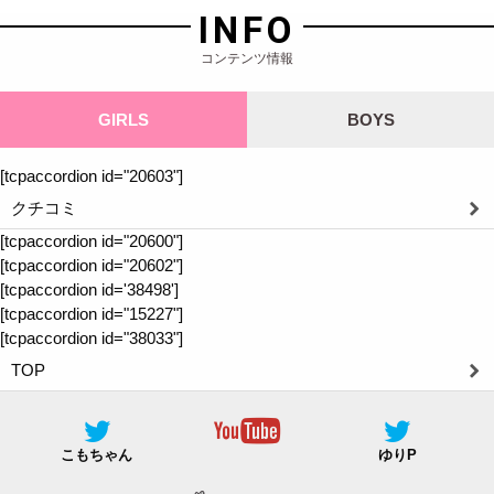
INFO
コンテンツ情報
GIRLS
BOYS
[tcpaccordion id="20603"]
クチコミ
[tcpaccordion id="20600"]
[tcpaccordion id="20602"]
[tcpaccordion id='38498']
[tcpaccordion id="15227"]
[tcpaccordion id="38033"]
TOP
こもちゃん
ゆりP