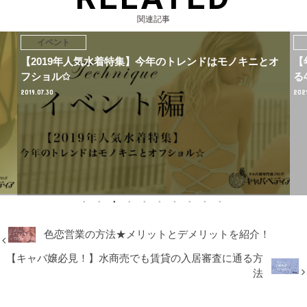
関連記事
イベント
【2019年人気水着特集】今年のトレンドはモノキニとオ
【
フショル✩
る
2019.07.30
2021
色恋営業の方法★メリットとデメリットを紹介！
【キャバ嬢必見！】水商売でも賃貸の入居審査に通る方
法