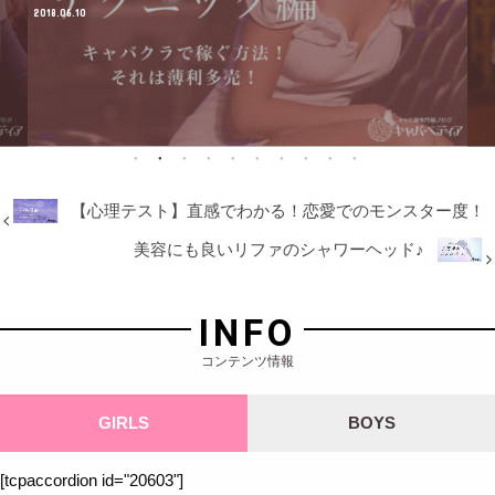
202
【心理テスト】直感でわかる！恋愛でのモンスター度！
美容にも良いリファのシャワーヘッド♪
INFO
コンテンツ情報
GIRLS
BOYS
[tcpaccordion id="20603"]