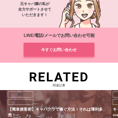
元キャバ嬢の私が
全力サポートさせて
いただきます！
LINE/電話/メールでお問い合わせ可能
今すぐお問い合わせ
RELATED
関連記事
接客
テクニック
キャバ嬢からのボディタッチは効果的！
【
徴
2018.05.01