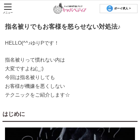
ボーイ求人 >
メニュー
指名被りでもお客様を怒らせない対処法♪
HELLO(^^♪ゆりPです！
指名被りって慣れない内は
大変ですよね(;_:)
今回は指名被りしても
お客様が機嫌を悪くしない
テクニックをご紹介します☆
はじめに