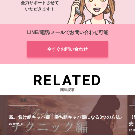
全力サポートさせて
いただきます！
LINE/電話/メールでお問い合わせ可能
今すぐお問い合わせ
RELATED
関連記事
接客
指
テクニック
202
♪
【簡単接客術】キャバクラで稼ぐ方法！それは薄利多
売！
2018.06.10