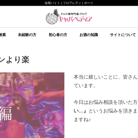
短期バイト | フロアレディ | ボーイ
検索
未経験の方
初心者の方
お酒の知識
サイトについて
未経験の方向け
キャバクラについて
ルールについて
給料システムについて
店舗選びについて
持ち物について
面接について
予備知識
初心者の方向け
イベント
美意識
テクニック
心理
予備知識
お酒の知識
その他
ブランデー
ワイン
日本酒
スピリッツ
シャンパン
スパークリングワイン
焼酎
リキュール
ウイスキー
キャバペディア
スタッフ紹介 / 
スタッフ紹介 / ゆ
従業員募集
会社紹介
ンより楽
本当に嬉しいことに、皆さん
ています。
今日はお悩み相談を頂いた方
い…』
というお悩みを頂きま
ますね♪