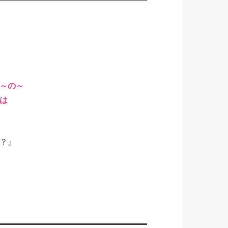
。
～の～
は
？』