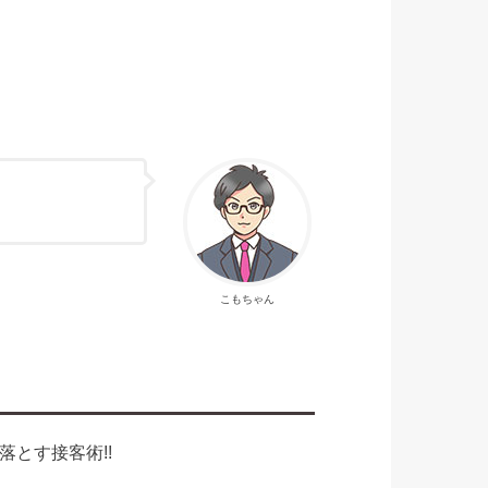
こもちゃん
とす接客術!!