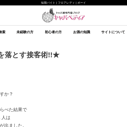
短期バイト | フロアレディ | ボーイ
検索
未経験の方
初心者の方
お酒の知識
サイトについて
未経験の方向け
キャバクラについて
ルールについて
給料システムについて
店舗選びについて
持ち物について
面接について
予備知識
初心者の方向け
イベント
美意識
テクニック
心理
予備知識
お酒の知識
その他
ブランデー
ワイン
日本酒
スピリッツ
シャンパン
スパークリングワイン
焼酎
リキュール
ウイスキー
キャバペディア
スタッフ紹介 / 
スタッフ紹介 / ゆ
従業員募集
会社紹介
落とす接客術!!★
すか？
らべた結果で
１人は
が出ました。