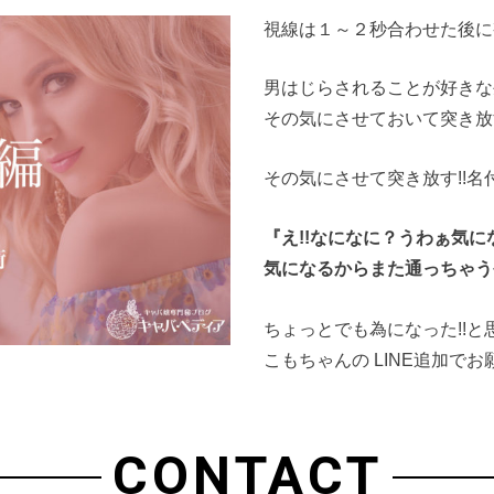
視線は１～２秒合わせた後に
男はじらされることが好きな
その気にさせておいて突き放
その気にさせて突き放す!!名付
『え!!なになに？うわぁ気にな
気になるからまた通っちゃう
ちょっとでも為になった!!と
こもちゃんの LINE追加でお
CONTACT