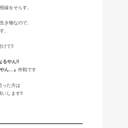
視線をそらす。
生き物なので、
す。
けて!!
るやん!!
やん…』
作戦です
思った方は
願いします!!