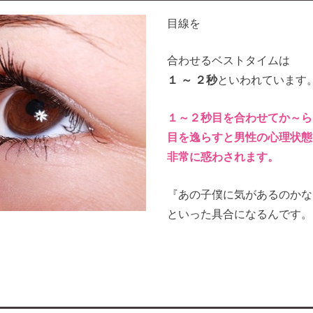
目線を
合わせるベストタイムは
１ ～ ２秒
といわれています
１～２秒目を合わせてか～ら
目を逸らすと男性の心理状態
非常に惑わされます。
『あの子僕に気があるのかな
といった具合になるんです。