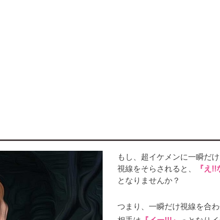
もし、超イケメンに一瞬だけ
視線をそらされると、
『え!!
となりませんか？
つまり、一瞬だけ視線を合わ
相手は
『イー!!!』
っとなりイ