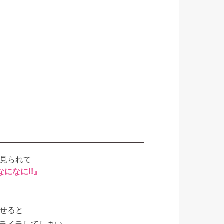
見られて
なになに!!』
せると
ライラしてしまい、