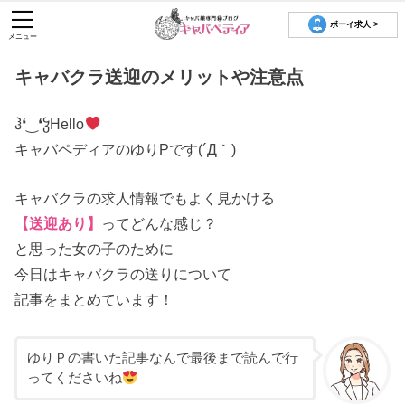
ボーイ求人 >
メニュー
キャバクラ送迎のメリットや注意点
ჰ❛‿❛ჴHello
キャバペディアのゆりPです(´Д｀)
キャバクラの求人情報でもよく見かける
【送迎あり】
ってどんな感じ？
と思った女の子のために
今日はキャバクラの送りについて
記事をまとめています！
ゆりＰの書いた記事なんで最後まで読んで行
ってくださいね