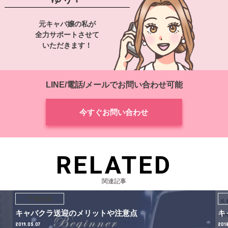
元キャバ嬢の私が
全力サポートさせて
いただきます！
LINE/電話/メールでお問い合わせ可能
今すぐお問い合わせ
RELATED
関連記事
予備知識
キャバクラ送迎のメリットや注意点
キ
2019.05.07
2018