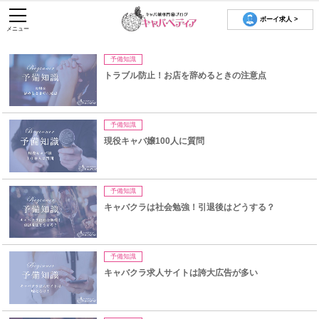
ボーイ求人 >
メニュー
予備知識
トラブル防止！お店を辞めるときの注意点
予備知識
現役キャバ嬢100人に質問
予備知識
キャバクラは社会勉強！引退後はどうする？
予備知識
キャバクラ求人サイトは誇大広告が多い