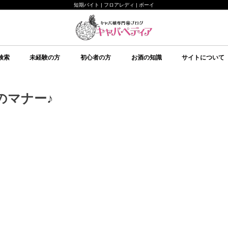
短期バイト | フロアレディ | ボーイ
検索
未経験の方
初心者の方
お酒の知識
サイトについて
未経験の方向け
キャバクラについて
ルールについて
給料システムについて
店舗選びについて
持ち物について
面接について
予備知識
初心者の方向け
イベント
美意識
テクニック
心理
予備知識
お酒の知識
その他
ブランデー
ワイン
日本酒
スピリッツ
シャンパン
スパークリングワイン
焼酎
リキュール
ウイスキー
キャバペディア
スタッフ紹介 / 
スタッフ紹介 / ゆ
従業員募集
会社紹介
のマナー♪