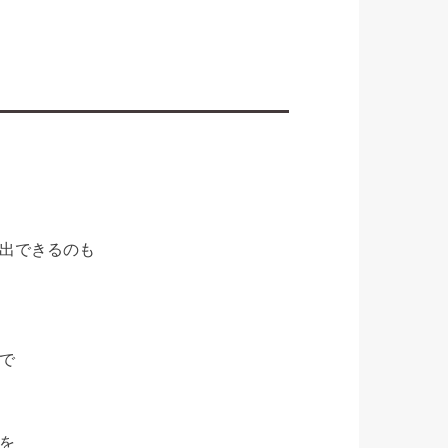
出できるのも
で
を