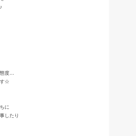
♪
態度…
す☆
ちに
事したり