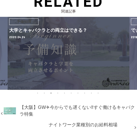
RELATED
関連記事
予備知識
大学とキャバクラとの両立はできる？
で
2020.04.24
2018
【大阪】GW✈今からでも遅くない‼すぐ働けるキャバク
ラ特集
ナイトワーク業種別のお給料相場