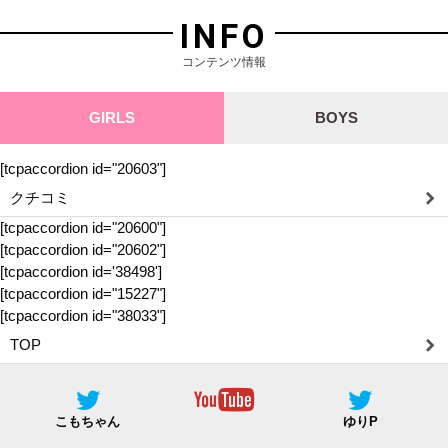
INFO
コンテンツ情報
GIRLS
BOYS
[tcpaccordion id="20603"]
クチコミ
[tcpaccordion id="20600"]
[tcpaccordion id="20602"]
[tcpaccordion id='38498']
[tcpaccordion id="15227"]
[tcpaccordion id="38033"]
TOP
こもちゃん
ゆりP