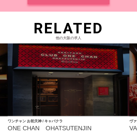
RELATED
他の大阪の求人
ワンチャン お初天神 / キャバクラ
ヴァ
ONE CHAN OHATSUTENJIN
V