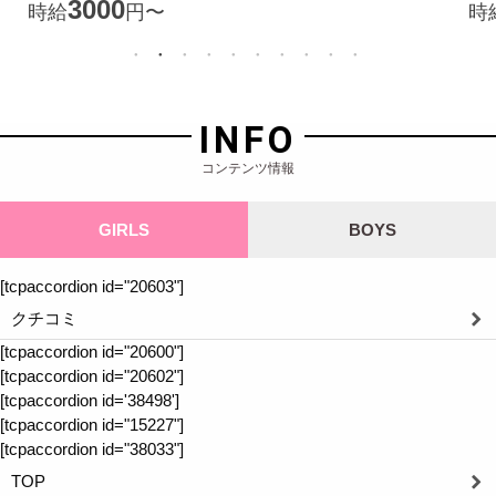
3000
時給
円〜
時
INFO
コンテンツ情報
GIRLS
BOYS
[tcpaccordion id="20603"]
クチコミ
[tcpaccordion id="20600"]
[tcpaccordion id="20602"]
[tcpaccordion id='38498']
[tcpaccordion id="15227"]
[tcpaccordion id="38033"]
TOP