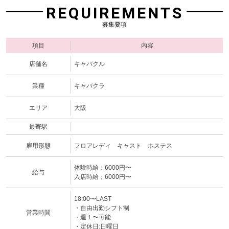
REQUIREMENTS
募集要項
項目
内容
店舗名
キャバクル
業種
キャバクラ
エリア
大阪
最寄駅
雇用形態
フロアレディ キャスト ホステス
体験時給：6000円〜
給与
入店時給；6000円〜
18:00〜LAST
・自由出勤シフト制
営業時間
・週１〜可能
・定休日:日曜日