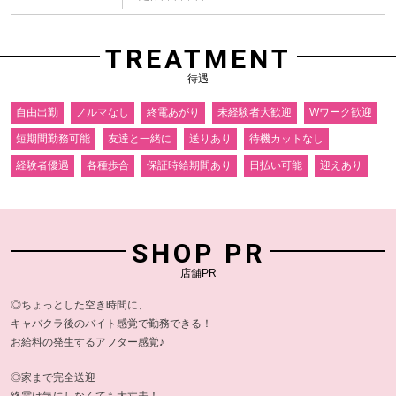
TREATMENT
待遇
自由出勤
ノルマなし
終電あがり
未経験者大歓迎
Wワーク歓迎
短期間勤務可能
友達と一緒に
送りあり
待機カットなし
経験者優遇
各種歩合
保証時給期間あり
日払い可能
迎えあり
SHOP PR
店舗PR
◎ちょっとした空き時間に、
キャバクラ後のバイト感覚で勤務できる！
お給料の発生するアフター感覚♪
◎家まで完全送迎