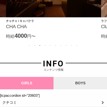
チャチャ / キャバクラ
ラフ
CHA CHA
Cl
4000
時給
円〜
時
INFO
コンテンツ情報
GIRLS
BOYS
[tcpaccordion id="20603"]
クチコミ