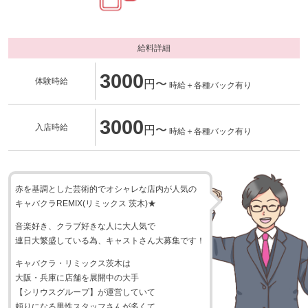
給料詳細
3000
体験時給
円〜
時給＋各種バック有り
3000
入店時給
円〜
時給＋各種バック有り
赤を基調とした芸術的でオシャレな店内が人気の
キャバクラREMIX(リミックス 茨木)★
音楽好き、クラブ好きな人に大人気で
連日大繁盛している為、キャストさん大募集です！
キャバクラ・リミックス茨木は
大阪・兵庫に店舗を展開中の大手
【シリウスグループ】が運営していて
頼りになる男性スタッフさんが多くて