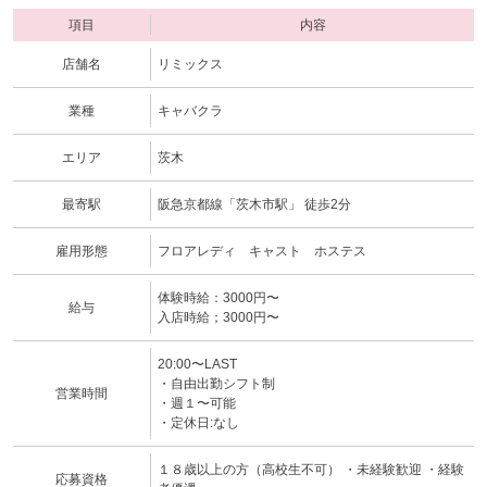
項目
内容
店舗名
リミックス
業種
キャバクラ
エリア
茨木
最寄駅
阪急京都線「茨木市駅」 徒歩2分
雇用形態
フロアレディ キャスト ホステス
体験時給：3000円〜
給与
入店時給；3000円〜
20:00〜LAST
・自由出勤シフト制
営業時間
・週１〜可能
・定休日:なし
１８歳以上の方（高校生不可） ・未経験歓迎 ・経験
応募資格