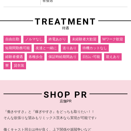
者優遇
TREATMENT
待遇
自由出勤
ノルマなし
終電あがり
未経験者大歓迎
Wワーク歓迎
短期間勤務可能
友達と一緒に
送りあり
待機カットなし
経験者優遇
各種歩合
保証時給期間あり
日払い可能
迎えあり
寮
貸衣装
SHOP PR
店舗PR
『働きやすさ』と『稼ぎやすさ』をどっちも取りたい！！
そんな欲張りな望みもリミックス茨木なら実現が可能です♪
働くキャスト同士は仲が良く、上下関係や派閥争いなど