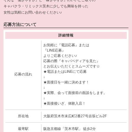
そんな『働きやすさ』と『稼ぎやすさ』のいいとこ取りの
キャバクラ・リミックス茨木に少しでも興味を持った
女性は気軽にお問い合わせください♪
応募方法について
詳細情報
お気軽に『電話応募』または
『LINE応募』
よりご応募ください♪
応募の際『キャバペディアを見た』
とお伝えいただくとスムーズです☆
★電話またはLINEにて応募
応募の流れ
↓
★面接日を一緒に決めます！
↓
★実際、会って面接前の面談をします。
↓
★面接後いざ、体験入店！
所在地
大阪府茨木市末広町2番27号吉張ビル2F
最寄駅
阪急京都線「茨木市駅」 徒歩2分