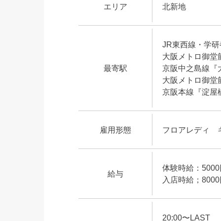
エリア
北新地
JR東西線・学
大阪メトロ御堂
最寄駅
京阪中之島線『
大阪メトロ御堂
京阪本線『淀屋
雇用形態
フロアレディ 
体験時給：500
給与
入店時給；800
20:00〜LAST