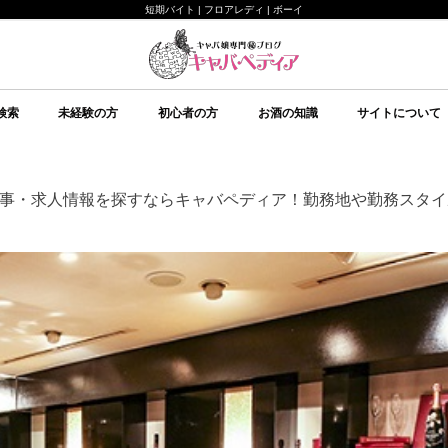
短期バイト | フロアレディ | ボーイ
検索
未経験の方
初心者の方
お酒の知識
サイトについて
未経験の方向け
キャバクラについて
ルールについて
給料システムについて
店舗選びについて
持ち物について
面接について
予備知識
初心者の方向け
イベント
美意識
テクニック
心理
予備知識
お酒の知識
その他
ブランデー
ワイン
日本酒
スピリッツ
シャンパン
スパークリングワイン
焼酎
リキュール
ウイスキー
キャバペディア
スタッフ紹介 / 
スタッフ紹介 / ゆ
従業員募集
会社紹介
事・求人情報を探すならキャバペディア！勤務地や勤務スタイ