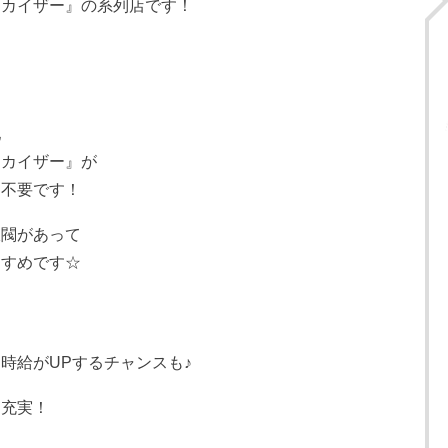
『カイザー』の系列店です！
配
『カイザー』が
は不要です！
派閥があって
すすめです☆
時給がUPするチャンスも♪
も充実！