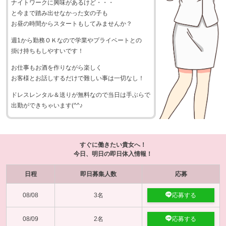
ナイトワークに興味があるけど・・・
と今まで踏み出せなかった女の子も
お昼の時間からスタートもしてみませんか？
週1から勤務ＯＫなので学業やプライベートとの
掛け持ちもしやすいです！
お仕事もお酒を作りながら楽しく
お客様とお話しするだけで難しい事は一切なし！
ドレスレンタル＆送りが無料なので当日は手ぶらで
出勤ができちゃいます(^^♪
すぐに働きたい貴女へ！
今日、明日の即日体入情報！
日程
即日募集人数
応募
08/08
3名
応募する
08/09
2名
応募する