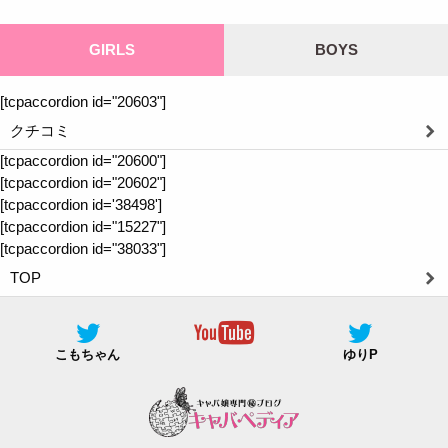
GIRLS
BOYS
[tcpaccordion id="20603"]
クチコミ
[tcpaccordion id="20600"]
[tcpaccordion id="20602"]
[tcpaccordion id='38498']
[tcpaccordion id="15227"]
[tcpaccordion id="38033"]
TOP
こもちゃん
ゆりP