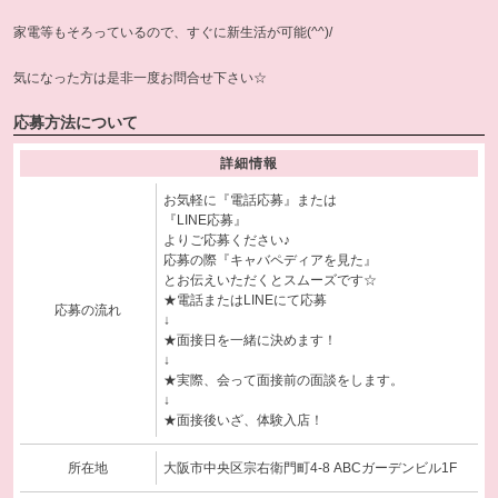
家電等もそろっているので、すぐに新生活が可能(^^)/
気になった方は是非一度お問合せ下さい☆
応募方法について
詳細情報
お気軽に『電話応募』または
『LINE応募』
よりご応募ください♪
応募の際『キャバペディアを見た』
とお伝えいただくとスムーズです☆
★電話またはLINEにて応募
応募の流れ
↓
★面接日を一緒に決めます！
↓
★実際、会って面接前の面談をします。
↓
★面接後いざ、体験入店！
所在地
大阪市中央区宗右衛門町4-8 ABCガーデンビル1F