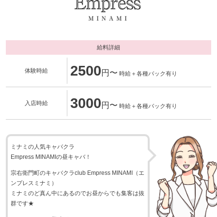
給料詳細
2500
体験時給
円〜
時給＋各種バック有り
3000
入店時給
円〜
時給＋各種バック有り
ミナミの人気キャバクラ
Empress MINAMIの昼キャバ！
宗右衛門町のキャバクラclub Empress MINAMI（エ
ンプレスミナミ）
ミナミのど真ん中にあるのでお昼からでも集客は抜
群です★