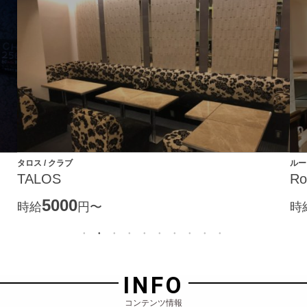
ルージュ / ラウンジ
Rouge
1800
〜
時給
円〜
INFO
コンテンツ情報