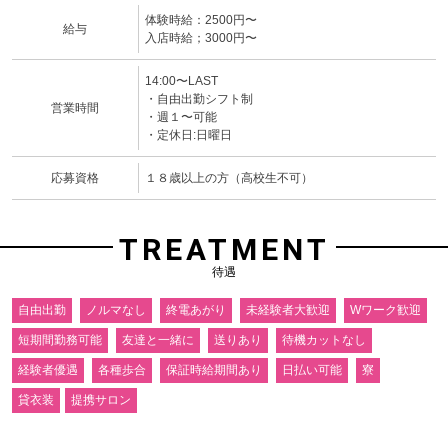
体験時給：2500円〜
給与
入店時給；3000円〜
14:00〜LAST
・自由出勤シフト制
営業時間
・週１〜可能
・定休日:日曜日
応募資格
１８歳以上の方（高校生不可）
TREATMENT
待遇
自由出勤
ノルマなし
終電あがり
未経験者大歓迎
Wワーク歓迎
短期間勤務可能
友達と一緒に
送りあり
待機カットなし
経験者優遇
各種歩合
保証時給期間あり
日払い可能
寮
貸衣装
提携サロン