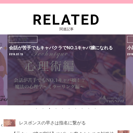
RELATED
関連記事
心理
か
会話が苦手でもキャバクラでNO.1キャバ嬢になれる
小
2018.03.15
2018
レスポンスの早さは指名に繋がる