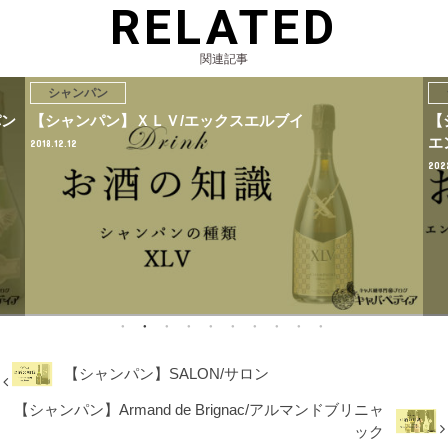
RELATED
関連記事
シャンパン
パン
【シャンパン】ＸＬＶ/エックスエルブイ
【シ
エ
2018.12.12
202
【シャンパン】SALON/サロン
【シャンパン】Armand de Brignac/アルマンドブリニャ
ック