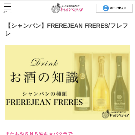
ボーイ求人 >
メニュー
【シャンパン】FREREJEAN FRERES/フレフ
レ
またもやＳＮＳやキャバクラで