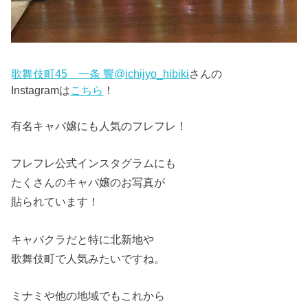
歌舞伎町45 一条 響@ichijyo_hibiki
さんの
Instagramは
こちら
！
有名キャバ嬢にも人気のフレフレ！
フレフレ公式インスタグラムにも
たくさんのキャバ嬢のお写真が
貼られています！
キャバクラだと特に北新地や
歌舞伎町で人気みたいですね。
ミナミや他の地域でもこれから