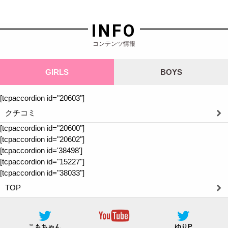
INFO
コンテンツ情報
GIRLS
BOYS
[tcpaccordion id="20603"]
クチコミ
[tcpaccordion id="20600"]
[tcpaccordion id="20602"]
[tcpaccordion id='38498']
[tcpaccordion id="15227"]
[tcpaccordion id="38033"]
TOP
こもちゃん
ゆりP