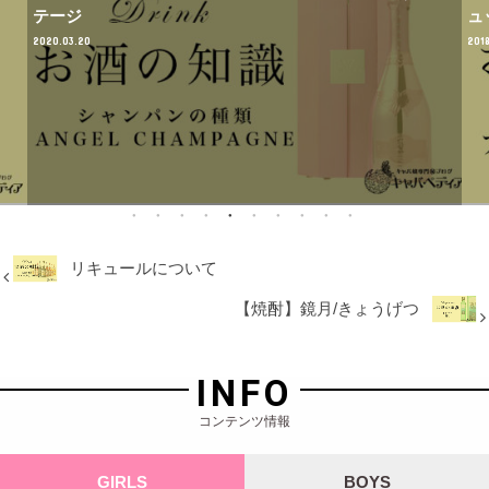
テージ
ュ
2020.03.20
2018
リキュールについて
【焼酎】鏡月/きょうげつ
INFO
コンテンツ情報
GIRLS
BOYS