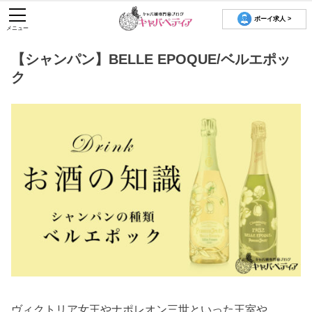
ボーイ求人 >
メニュー
【シャンパン】BELLE EPOQUE/ベルエポッ
ク
ヴィクトリア女王やナポレオン三世といった王室や