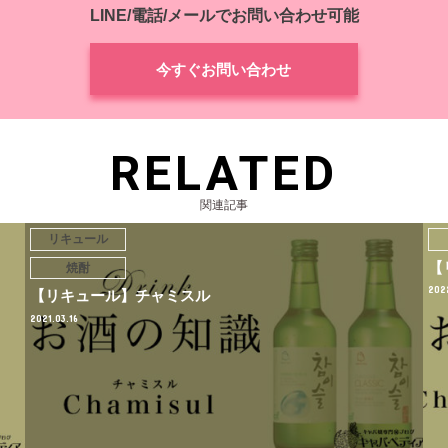
LINE/電話/メールでお問い合わせ可能
今すぐお問い合わせ
RELATED
関連記事
リキュール
【
焼酎
2022
【リキュール】チャミスル
2021.03.16