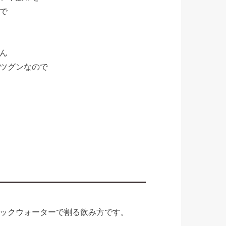
で
ん
ツグンなので
ックウォーターで割る飲み方です。