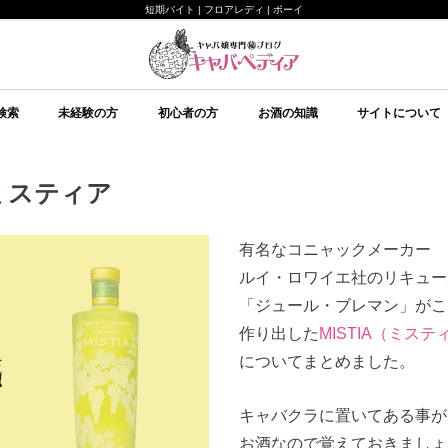
短期バイト | フロアレディ | ボーイ
検索
未経験の方
初心者の方
お酒の知識
サイトについて
未経験の方向け
キャバクラについて
ルールについて
給料システムについて
店舗選びについて
持ち物について
面接について
予備知識
初心者の方向け
イベント
美意識
テクニック
心理
予備知識
お酒の知識
その他
ブランデー
ワイン
日本酒
スピリッツ
シャンパン
スパークリングワイン
焼酎
リキュール
ウイスキー
キャバペディア
スタッフ紹介 / 
スタッフ紹介 / ゆ
従業員募集
会社紹介
/ミスティア
有名なコニャックメーカー
ルイ・ロワイエ社のリキュー
「ジュール・ブレマン」がこ
作り出した
MISTIA（ミステ
についてまとめました。
キャバクラに置いてある事が
お酒なので覚えておきましょ