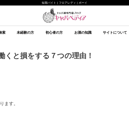
短期バイト | フロアレディ | ボーイ
検索
未経験の方
初心者の方
お酒の知識
サイトについて
未経験の方向け
キャバクラについて
ルールについて
給料システムについて
店舗選びについて
持ち物について
面接について
予備知識
初心者の方向け
イベント
美意識
テクニック
心理
予備知識
お酒の知識
その他
ブランデー
ワイン
日本酒
スピリッツ
シャンパン
スパークリングワイン
焼酎
リキュール
ウイスキー
キャバペディア
スタッフ紹介 / 
スタッフ紹介 / ゆ
従業員募集
会社紹介
働くと損をする７つの理由！
ります。