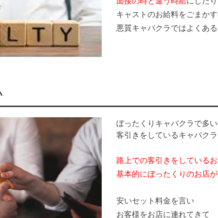
面接の時と違う時給
にしたり
キャストのお給料をごまかす
悪質キャバクラではよくある
い
ぼったくりキャバクラで多い
客引きをしているキャバクラ
路上での客引きをしているお
基本的にぼったくりのお店が
安いセット料金を言い
お客様をお店に連れてきて