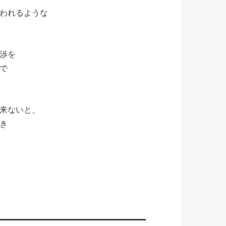
われるような
渉を
で
来ないと、
き