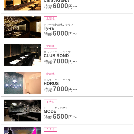
Club AGEHA
6000
時給
円〜
北新地
ティーラ北新地 / クラブ
Ty-ra
6000
時給
円〜
北新地
ロンド / ニュークラブ
CLUB ROND
7000
時給
円〜
北新地
ホルス / ニュークラブ
HORUS
7000
時給
円〜
ミナミ
モード / キャバクラ
MODE
6500
時給
円〜
ミナミ