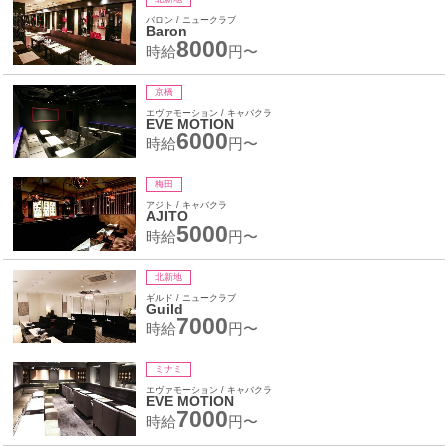
バロン / ニュークラブ
Baron
8000
時給
円〜
京橋
エヴァモーション / キャバクラ
EVE MOTION
6000
時給
円〜
梅田
アジト / キャバクラ
AJITO
5000
時給
円〜
北新地
ギルド / ニュークラブ
Guild
7000
時給
円〜
ミナミ
エヴァモーション / キャバクラ
EVE MOTION
7000
時給
円〜