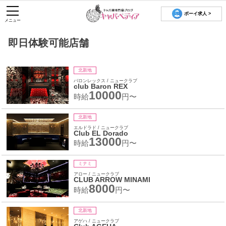
ボーイ求人 >
メニュー
即日体験可能店舗
北新地
バロンレックス / ニュークラブ
club Baron REX
10000
時給
円〜
北新地
エルドラド / ニュークラブ
Club EL Dorado
13000
時給
円〜
ミナミ
アロー / ニュークラブ
CLUB ARROW MINAMI
8000
時給
円〜
北新地
アゲハ / ニュークラブ