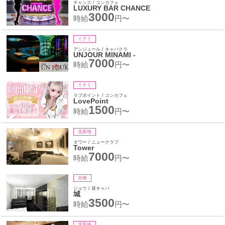
チャンス / コンカフェ
LUXURY BAR CHANCE
3000
時給
円〜
ミナミ
アンジュール / キャバクラ
UNJOUR MINAMI -
7000
時給
円〜
ミナミ
ラブポイント / コンカフェ
LovePoint
1500
時給
円〜
北新地
タワー / ニュークラブ
Tower
7000
時給
円〜
京橋
ジョウ / 昼キャバ
城
3500
時給
円〜
北新地