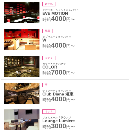
西中島
エヴァモーション / キャバクラ
EVE MOTION
4000
時給
円〜
梅田
ダブリュー / キャバクラ
W
4000
時給
円〜
ミナミ
カラー / キャバクラ
COLOR
7000
時給
円〜
堺
ディアーナ / キャバクラ
Club Diana 堺東
4000
時給
円〜
ミナミ
リュミエール / ラウンジ
Lounge Lumiere
3000
時給
円〜