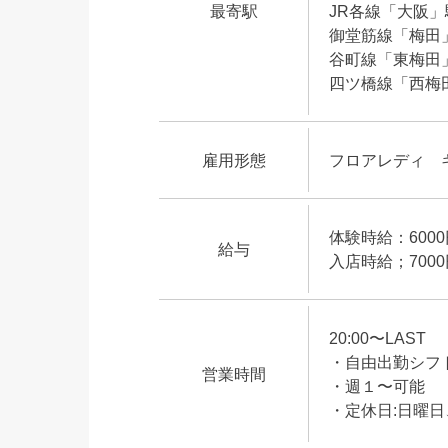
最寄駅
JR各線「大阪」
御堂筋線「梅田
谷町線「東梅田
四ツ橋線「西梅
雇用形態
フロアレディ 
体験時給：600
給与
入店時給；700
20:00〜LAST
・自由出勤シフ
営業時間
・週１〜可能
・定休日:日曜