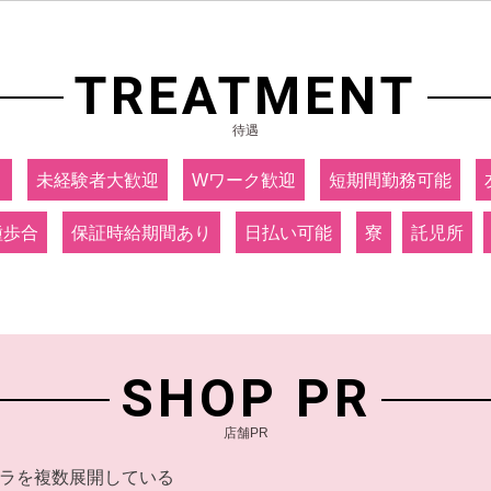
TREATMENT
待遇
り
未経験者大歓迎
Wワーク歓迎
短期間勤務可能
種歩合
保証時給期間あり
日払い可能
寮
託児所
SHOP PR
店舗PR
ラを複数展開している