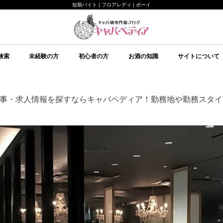
短期バイト | フロアレディ | ボーイ
検索
未経験の方
初心者の方
お酒の知識
サイトについて
未経験の方向け
キャバクラについて
ルールについて
給料システムについて
店舗選びについて
持ち物について
面接について
予備知識
初心者の方向け
イベント
美意識
テクニック
心理
予備知識
お酒の知識
その他
ブランデー
ワイン
日本酒
スピリッツ
シャンパン
スパークリングワイン
焼酎
リキュール
ウイスキー
キャバペディア
スタッフ紹介 / 
スタッフ紹介 / ゆ
従業員募集
会社紹介
事・求人情報を探すならキャバペディア！勤務地や勤務スタイ