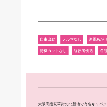
自由出勤
ノルマなし
終電あが
待機カットなし
経験者優遇
各
大阪高級繁華街の北新地で有名キャバク