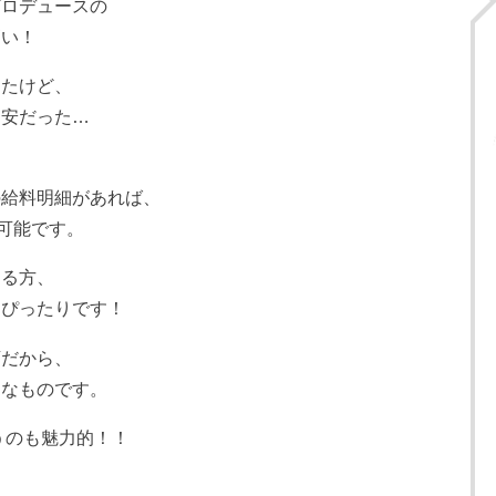
プロデュースの
高い！
したけど、
不安だった…
。
の給料明細があれば、
が可能です。
ある方、
はぴったりです！
店だから、
うなものです。
うのも魅力的！！