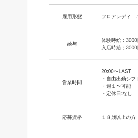
雇用形態
フロアレディ 
体験時給：300
給与
入店時給；300
20:00〜LAST
・自由出勤シフ
営業時間
・週１〜可能
・定休日:なし
応募資格
１８歳以上の方