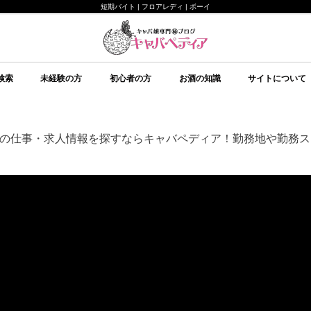
短期バイト | フロアレディ | ボーイ
検索
未経験の方
初心者の方
お酒の知識
サイトについて
未経験の方向け
キャバクラについて
ルールについて
給料システムについて
店舗選びについて
持ち物について
面接について
予備知識
初心者の方向け
イベント
美意識
テクニック
心理
予備知識
お酒の知識
その他
ブランデー
ワイン
日本酒
スピリッツ
シャンパン
スパークリングワイン
焼酎
リキュール
ウイスキー
キャバペディア
スタッフ紹介 / 
スタッフ紹介 / ゆ
従業員募集
会社紹介
の仕事・求人情報を探すならキャバペディア！勤務地や勤務ス