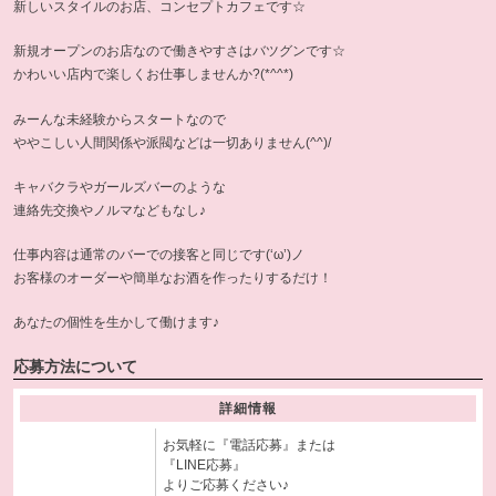
新しいスタイルのお店、コンセプトカフェです☆
新規オープンのお店なので働きやすさはバツグンです☆
かわいい店内で楽しくお仕事しませんか?(*^^*)
みーんな未経験からスタートなので
ややこしい人間関係や派閥などは一切ありません(^^)/
キャバクラやガールズバーのような
連絡先交換やノルマなどもなし♪
仕事内容は通常のバーでの接客と同じです(‘ω’)ノ
お客様のオーダーや簡単なお酒を作ったりするだけ！
あなたの個性を生かして働けます♪
応募方法について
詳細情報
お気軽に『電話応募』または
『LINE応募』
よりご応募ください♪