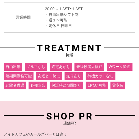
20:00 ～ LAST〜LAST
・自由出勤シフト制
営業時間
・週１〜可能
・定休日:日曜日
TREATMENT
待遇
自由出勤
ノルマなし
終電あがり
未経験者大歓迎
Wワーク歓迎
短期間勤務可能
友達と一緒に
送りあり
待機カットなし
経験者優遇
各種歩合
保証時給期間あり
日払い可能
貸衣装
SHOP PR
店舗PR
メイドカフェやガールズバーとは違う