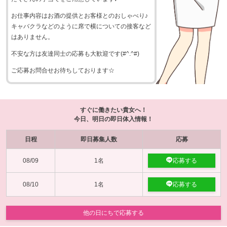
お仕事内容はお酒の提供とお客様とのおしゃべり♪
キャバクラなどのように席で横についての接客など
はありません。
不安な方は友達同士の応募も大歓迎です(#^.^#)
ご応募お問合せお待ちしております☆
すぐに働きたい貴女へ！
今日、明日の即日体入情報！
日程
即日募集人数
応募
08/09
1名
応募する
08/10
1名
応募する
他の日にちで応募する