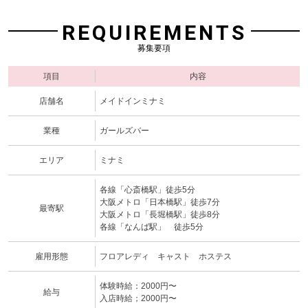
REQUIREMENTS
募集要項
項目
内容
店舗名
メイドインミナミ
業種
ガールズバー
エリア
ミナミ
各線「心斎橋駅」徒歩5分
大阪メトロ「日本橋駅」徒歩7分
最寄駅
大阪メトロ「長堀橋駅」徒歩8分
各線「なんば駅」 徒歩5分
雇用形態
フロアレディ キャスト ホステス
体験時給：2000円〜
給与
入店時給；2000円〜