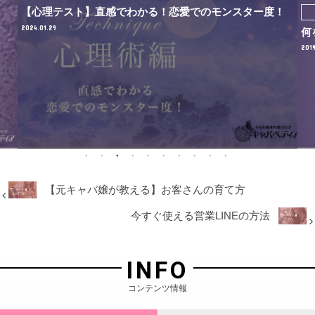
【心理テスト】直感でわかる！恋愛でのモンスター度！
2024.01.29
何
2019
【元キャバ嬢が教える】お客さんの育て方
今すぐ使える営業LINEの方法
INFO
コンテンツ情報