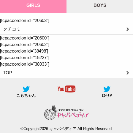
GIRLS
BOYS
[tcpaccordion id="20603"]
クチコミ
[tcpaccordion id="20600"]
[tcpaccordion id="20602"]
[tcpaccordion id='38498']
[tcpaccordion id="15227"]
[tcpaccordion id="38033"]
TOP
こもちゃん
ゆりP
©Copyright2026
キャバペディア
.All Rights Reserved.