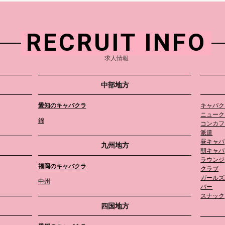
RECRUIT INFO
求人情報
中部地方
愛知のキャバクラ
キャバク
ニューク
錦
コンカフ
派遣
昼キャバ
九州地方
朝キャバ
ラウンジ
福岡のキャバクラ
クラブ
ガールズ
中州
バー
スナック
四国地方