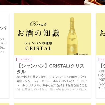
マバ
るス
（マバ
ラに
いて
シャンパン
シャ
【シャンパン】CRISTAL/クリス
【
タル
今回
いる
200年以上の歴史を持ち、シャンパーニュの頂点に立つ
を記
老舗メゾン、ルイ・ロデレールから出ているルイ・ロデ
もあ
レール クリスタル。派手な宣伝を好まず品質を磨くこと
キャ
だけに専念しているため、誰もが知るシャンパンではあ
えて
りませんが「手仕事の芸術品」と言われておりシャンパ
ン好きに選ばれるシャンパンです。