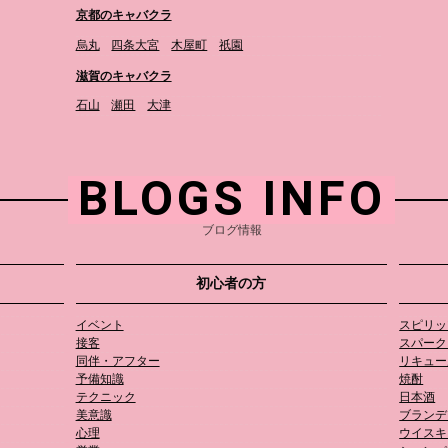
京都のキャバクラ
烏丸
四条大宮
木屋町
祇園
滋賀のキャバクラ
石山
瀬田
大津
BLOGS INFO
ブログ情報
初心者の方
イベント
スピリッ
接客
スパーク
同伴・アフター
リキュー
予備知識
焼酎
テクニック
日本酒
美意識
ブランデ
心理
ウイスキ