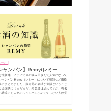
ンパン
シャンパン】Remy/レミー
は北新地・ミナミ辺りの飲み屋さんで人気になって
シャンパンＲemy（レミー）について種類など価格
事にまとめました。販売元の会社が大阪ということ
り全国的にはまだまだ、知名度は浅めですが、有名
バ嬢達にも人気のシャンパンなので知らない人は覚
おくべきです！