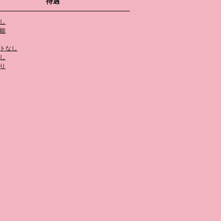
待遇
し
能
トなし
し
り