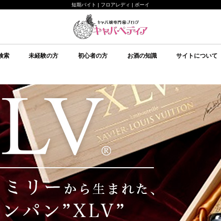
短期バイト | フロアレディ | ボーイ
検索
未経験の方
初心者の方
お酒の知識
サイトについて
未経験の方向け
キャバクラについて
ルールについて
給料システムについて
店舗選びについて
持ち物について
面接について
予備知識
初心者の方向け
イベント
美意識
テクニック
心理
予備知識
お酒の知識
その他
ブランデー
ワイン
日本酒
スピリッツ
シャンパン
スパークリングワイン
焼酎
リキュール
ウイスキー
キャバペディア
スタッフ紹介 / 
スタッフ紹介 / ゆ
従業員募集
会社紹介