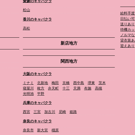
愛媛のキャバクラ
松山
給料手渡
日払い可
香川のキャバクラ
送りあり
高松
待機カッ
ノルマな
貸衣装あ
新店地方
迎えあり
関西地方
大阪のキャバクラ
ミナミ
北新地
梅田
京橋
西中島
堺東
茨木
寝屋川
枚方
弁天町
十三
天満
布施
高槻
光明池
平野
兵庫のキャバクラ
西宮
三宮
加古川
尼崎
姫路
奈良のキャバクラ
奈良市
新大宮
橿原