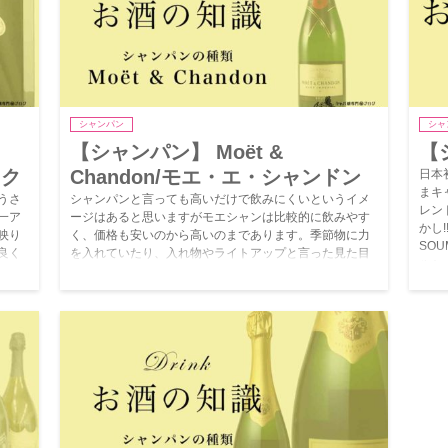
シャンパン
シャ
【シャンパン】 Moët &
【
ック
Chandon/モエ・エ・シャンドン
日本
まキ
うさ
シャンパンと言っても高いだけで飲みにくいというイメ
レン
一ア
ージはあると思いますがモエシャンは比較的に飲みやす
かし
映り
く、価格も安いのから高いのまであります。季節物に力
SOU
良く
を入れていたり、入れ物やライトアップと言った見た目
ルシ
の記
にも力を入れているのでキャバ嬢には人気です。