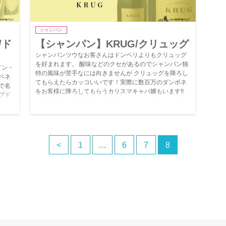
シャンパン
/ド
【シャンパン】KRUG/クリュッグ
シャンパンツウなお客さんはドンペリよりもクリュッグ
を好まれます。 酸味などのクセがあるのでシャンパン独
ドン・
特の風味が苦手なには向きませんが クリュッグを降ろし
ベネ
てもらえたらカッコいいです！実際に数百万のダンボネ
で名
をお客様に降ろしてもらうカリスマキャバ嬢もいます!!
ブド
ニヨ
<
1
…
6
7
8