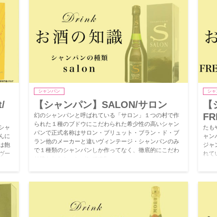
シャンパン
シャ
/
【シャンパン】SALON/サロン
【
F
幻のシャンパンと呼ばれている「サロン」１つの村で作
られた１種のブドウにこだわられた希少性の高いシャン
シャ
たも
パンで正式名称はサロン・ブリュット・ブラン・ド・ブ
んに
ャン
ラン他のメーカーと違いヴィンテージ・シャンパンのみ
は飽
ジャ
で１種類のシャンパンしか作ってなく、徹底的にこだわ
ヴー
れて
り抜かれたシャンパンです‼
ンパン
でみ
く、