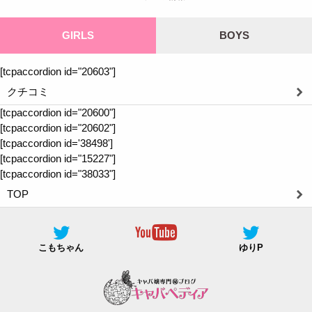
GIRLS
BOYS
[tcpaccordion id="20603"]
クチコミ
[tcpaccordion id="20600"]
[tcpaccordion id="20602"]
[tcpaccordion id='38498']
[tcpaccordion id="15227"]
[tcpaccordion id="38033"]
TOP
こもちゃん
ゆりP