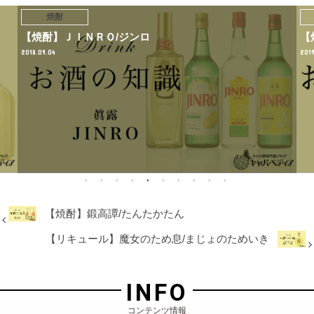
焼酎
【焼酎】ＪＩＮＲＯ/ジンロ
【
2018.09.04
2019
【焼酎】鍛高譚/たんたかたん
【リキュール】魔女のため息/まじょのためいき
INFO
コンテンツ情報