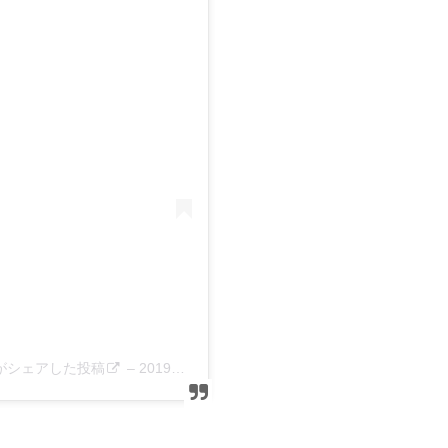
2)がシェアした投稿
–
2019年 2月月3日午後10時47分PST