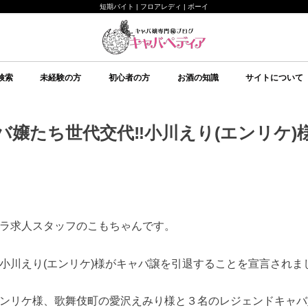
短期バイト | フロアレディ | ボーイ
検索
未経験の方
初心者の方
お酒の知識
サイトについて
未経験の方向け
キャバクラについて
ルールについて
給料システムについて
店舗選びについて
持ち物について
面接について
予備知識
初心者の方向け
イベント
美意識
テクニック
心理
予備知識
お酒の知識
その他
ブランデー
ワイン
日本酒
スピリッツ
シャンパン
スパークリングワイン
焼酎
リキュール
ウイスキー
キャバペディア
スタッフ紹介 / 
スタッフ紹介 / ゆ
従業員募集
会社紹介
バ嬢たち世代交代‼小川えり(エンリケ)
ラ求人スタッフのこもちゃんです。
小川えり(エンリケ)様がキャバ譲を引退することを宣言されま
ンリケ様、歌舞伎町の愛沢えみり様と３名のレジェンドキャバ