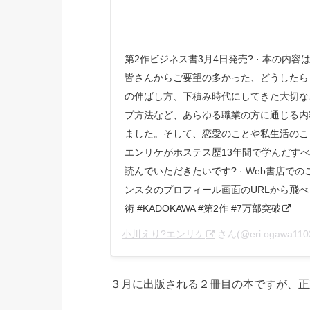
第2作ビジネス書3月4日発売? · 本の内
皆さんからご要望の多かった、どうしたら
の伸ばし方、下積み時代にしてきた大切な
プ方法など、あらゆる職業の方に通じる内
ました。そして、恋愛のことや私生活のこ
エンリケがホステス歴13年間で学んだす
読んでいただきたいです? · Web書店での
ンスタのプロフィール画面のURLから飛べま
術 #KADOKAWA #第2作 #7万部突破
小川えり?エンリケ
さん(@eri.ogawa
３月に出版される２冊目の本ですが、正