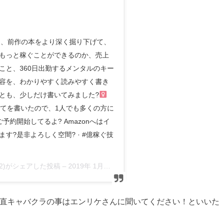
容は、前作の本をより深く掘り下げて、
もっと稼ぐことができるのか、売上
こと、360日出勤するメンタルのキー
容を、わかりやすく読みやすく書き
とも、少しだけ書いてみました?‍
べてを書いたので、1人でも多くの方に
ご予約開始してるよ? Amazonへはイ
す?是非よろしく空間? · #億稼ぐ技
1102)がシェアした投稿 –
2019年 1月月22日午後6時28分PST
直キャバクラの事はエンリケさんに聞いてください！といいたい