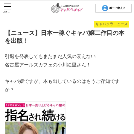
ボーイ求人 >
メニュー
キャバクラニュース
【ニュース】日本一稼ぐキャバ嬢二作目の本
を出版！
引退を発表してもまだまだ人気の衰えない
名古屋アールズカフェの小川絵里さん！
キャバ嬢ですが、本も出しているのはもうご存知です
か？