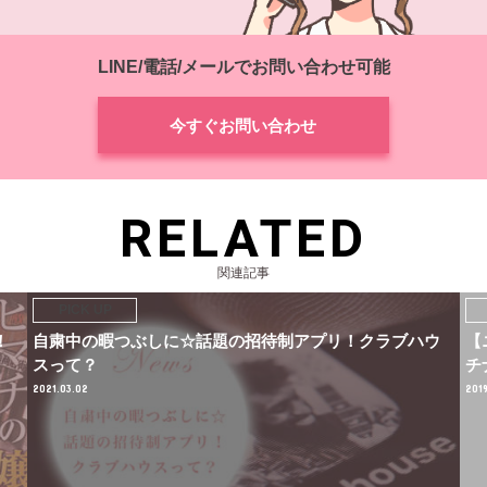
LINE/電話/メールでお問い合わせ可能
今すぐお問い合わせ
RELATED
関連記事
！
自粛中の暇つぶしに☆話題の招待制アプリ！クラブハウ
【
スって？
チ
2021.03.02
2019