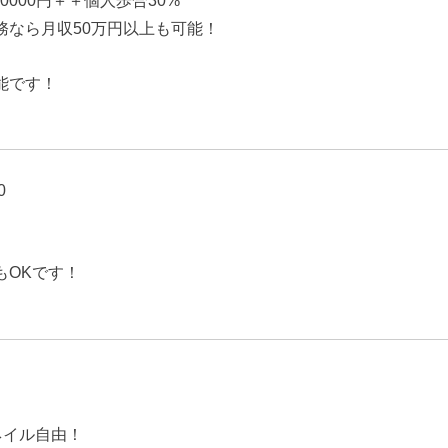
10000円＋＋個人歩合30%
務なら月収50万円以上も可能！
能です！
0
もOKです！
ネイル自由！