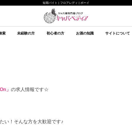
短期バイト | フロアレディ | ボーイ
検索
未経験の方
初心者の方
お酒の知識
サイトについて
未経験の方向け
キャバクラについて
ルールについて
給料システムについて
店舗選びについて
持ち物について
面接について
予備知識
初心者の方向け
イベント
美意識
テクニック
心理
予備知識
お酒の知識
その他
ブランデー
ワイン
日本酒
スピリッツ
シャンパン
スパークリングワイン
焼酎
リキュール
ウイスキー
キャバペディア
スタッフ紹介 / 
スタッフ紹介 / ゆ
従業員募集
会社紹介
 On」
の求人情報です☆
たい！そんな方を大歓迎です♪