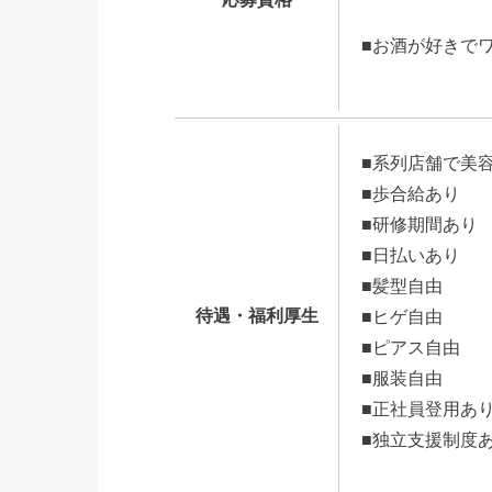
■お酒が好きで
■系列店舗で美
■歩合給あり
■研修期間あり
■日払いあり
■髪型自由
待遇・福利厚生
■ヒゲ自由
■ピアス自由
■服装自由
■正社員登用あ
■独立支援制度