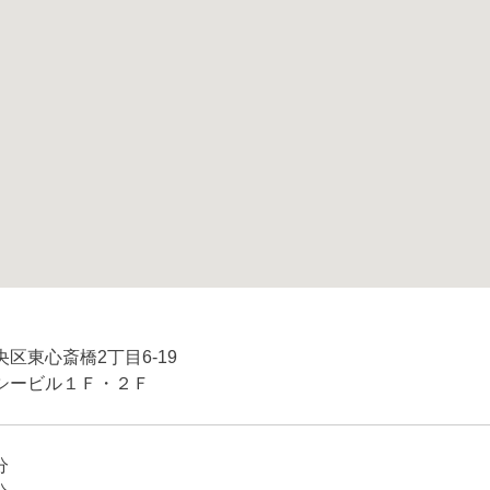
区東心斎橋2丁目6-19
シービル１Ｆ・２Ｆ
分