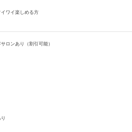
ワイワイ楽しめる方
容サロンあり（割引可能）
り
あり