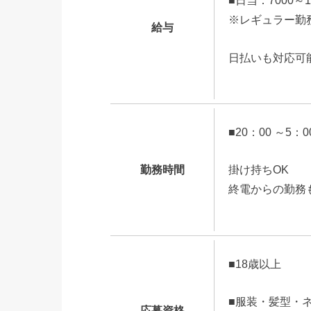
■日当：7000～
※レギュラー勤
給与
日払いも対応可
■20：00 ～5：0
勤務時間
掛け持ちOK
終電からの勤務
■18歳以上
■服装・髪型・
応募資格