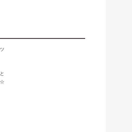
ツ
と
☆