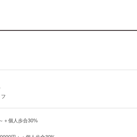
フ
ッフ
円～＋個人歩合30%