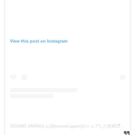
View this post on Instagram
SOUMEI JAPANさん(@soumei.japan)がシェアした投稿
–
20