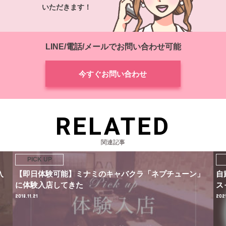
いただきます！
LINE/電話/メールでお問い合わせ可能
今すぐお問い合わせ
RELATED
関連記事
入
【即日体験可能】ミナミのキャバクラ「ネプチューン」
自
に体験入店してきた
ス
2018.11.21
202