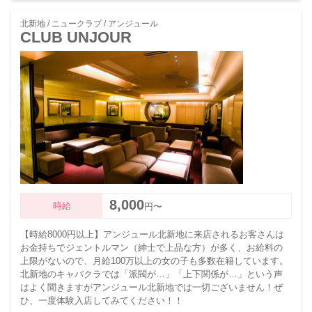
北新地 / ニュークラブ / アンジュール
CLUB UNJOUR
8,000
時給
円〜
【時給8000円以上】アンジュール北新地に来店されるお客さんは
お金持ちでジェントルマン（紳士で上品な方）が多く、お給料の
上限がないので、月給100万以上の女の子も多数在籍しています。
北新地のキャバクラでは「派閥が…」「上下関係が…」という声
はよく聞きますがアンジュール北新地では一切ございません！ぜ
ひ、一度体験入店してみてください！！