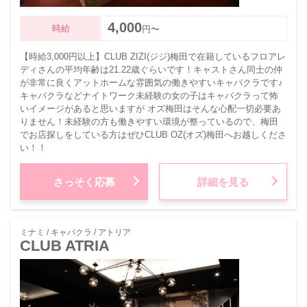
4,000
時給
円〜
【時給3,000円以上】CLUB ZIZI(ジジ)梅田で在籍しているフロアレ
ディさんの平均年齢は21.22歳ぐらいです！キャストさん同士の仲
が非常に良くアットホームな雰囲気の働きやすいキャバクラです♪
キャバクラなどナイトワーク未経験の女の子はキャバクラって怖
いイメージがあると思いますが オズ梅田はそんな心配一切必要あ
りません！未経験の方も働きやすい環境が整っているので、梅田
でお店探しをしている方はぜひCLUB OZ(オズ)梅田へお越しくださ
い！！
さっそく応募
詳細を見る
ミナミ / キャバクラ / アトリア
CLUB ATRIA