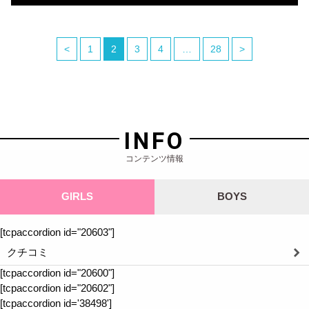
<
1
2
3
4
…
28
>
INFO
コンテンツ情報
GIRLS
BOYS
[tcpaccordion id="20603"]
クチコミ
[tcpaccordion id="20600"]
[tcpaccordion id="20602"]
[tcpaccordion id='38498']