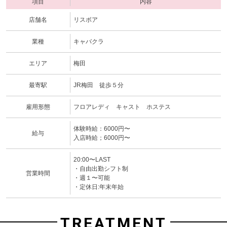
項目
内容
店舗名
リスボア
業種
キャバクラ
エリア
梅田
最寄駅
JR梅田 徒歩５分
雇用形態
フロアレディ キャスト ホステス
体験時給：6000円〜
給与
入店時給；6000円〜
20:00〜LAST
・自由出勤シフト制
営業時間
・週１〜可能
・定休日:年末年始
TREATMENT