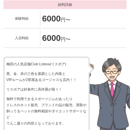
給料詳細
6000
体験時給
円〜
6000
入店時給
円〜
梅田の人気店舗Club Lisboa(リスボア)
黒、金、赤の三色を基調とした内装と
VIPルームが2部屋あるゴージャスな店内！！
リスボアは好条件に高待遇が様々！
無料で利用できるスポーツジムがあったり
ドレスのネット販売、ブランドの品の販売、買取や
飼ってるペットの無料相談やダイエットサポートな
ど
てんこ盛りの内容となっております。