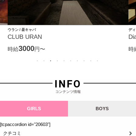
ウラン / 昼キャバ
ディ
CLUB URAN
Di
3000
時給
円〜
時
INFO
コンテンツ情報
GIRLS
BOYS
[tcpaccordion id="20603"]
クチコミ