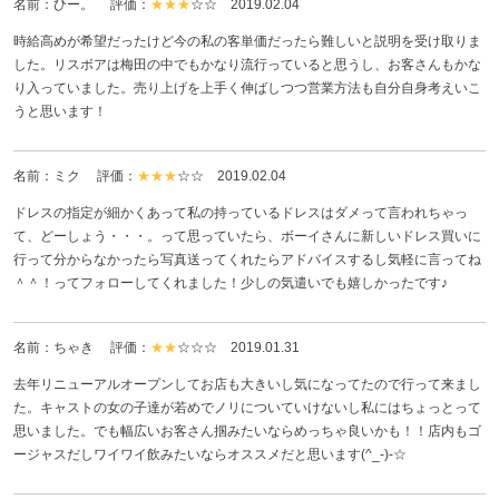
名前：ひー。 評価：
★★★
☆☆
2019.02.04
時給高めが希望だったけど今の私の客単価だったら難しいと説明を受け取りま
した。リスボアは梅田の中でもかなり流行っていると思うし、お客さんもかな
り入っていました。売り上げを上手く伸ばしつつ営業方法も自分自身考えいこ
うと思います！
名前：ミク 評価：
★★★
☆☆
2019.02.04
ドレスの指定が細かくあって私の持っているドレスはダメって言われちゃっ
て、どーしょう・・・。って思っていたら、ボーイさんに新しいドレス買いに
行って分からなかったら写真送ってくれたらアドバイスするし気軽に言ってね
＾＾！ってフォローしてくれました！少しの気遣いでも嬉しかったです♪
名前：ちゃき 評価：
★★
☆☆☆
2019.01.31
去年リニューアルオープンしてお店も大きいし気になってたので行って来まし
た。キャストの女の子達が若めでノリについていけないし私にはちょっとって
思いました。でも幅広いお客さん掴みたいならめっちゃ良いかも！！店内もゴ
ージャスだしワイワイ飲みたいならオススメだと思います(^_-)-☆