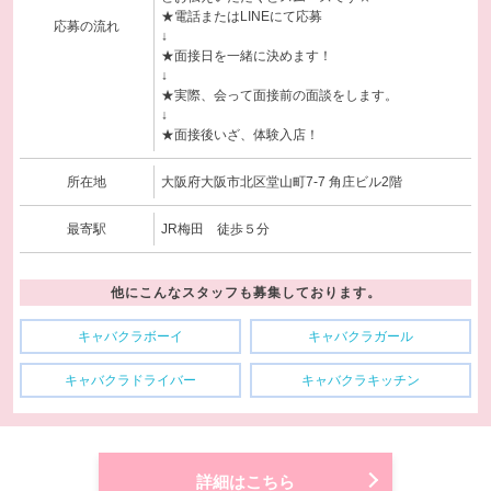
★電話またはLINEにて応募
応募の流れ
↓
★面接日を一緒に決めます！
↓
★実際、会って面接前の面談をします。
↓
★面接後いざ、体験入店！
所在地
大阪府大阪市北区堂山町7-7 角庄ビル2階
最寄駅
JR梅田 徒歩５分
他にこんなスタッフも募集しております。
キャバクラボーイ
キャバクラガール
キャバクラドライバー
キャバクラキッチン
詳細はこちら