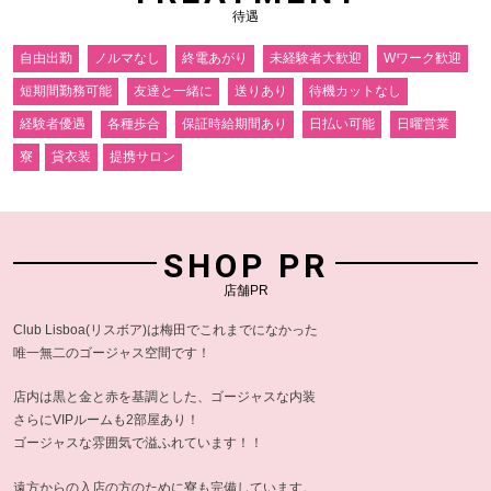
待遇
自由出勤
ノルマなし
終電あがり
未経験者大歓迎
Wワーク歓迎
短期間勤務可能
友達と一緒に
送りあり
待機カットなし
経験者優遇
各種歩合
保証時給期間あり
日払い可能
日曜営業
寮
貸衣装
提携サロン
SHOP PR
店舗PR
Club Lisboa(リスボア)は梅田でこれまでになかった
唯一無二のゴージャス空間です！
店内は黒と金と赤を基調とした、ゴージャスな内装
さらにVIPルームも2部屋あり！
ゴージャスな雰囲気で溢ふれています！！
遠方からの入店の方のために寮も完備しています。