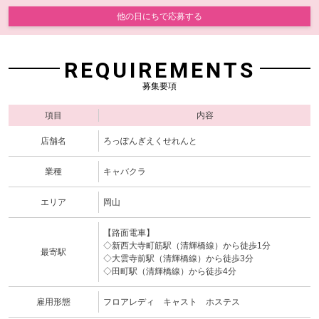
他の日にちで応募する
REQUIREMENTS
募集要項
項目
内容
店舗名
ろっぽんぎえくせれんと
業種
キャバクラ
エリア
岡山
【路面電車】
◇新西大寺町筋駅（清輝橋線）から徒歩1分
最寄駅
◇大雲寺前駅（清輝橋線）から徒歩3分
◇田町駅（清輝橋線）から徒歩4分
雇用形態
フロアレディ キャスト ホステス