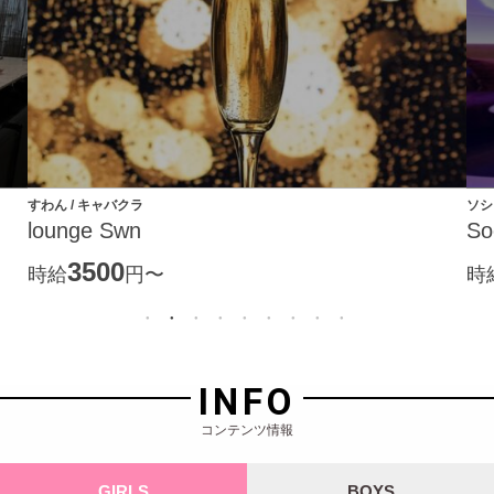
すわん / キャバクラ
ソシ
lounge Swn
So
3500
時給
円〜
時
INFO
コンテンツ情報
GIRLS
BOYS