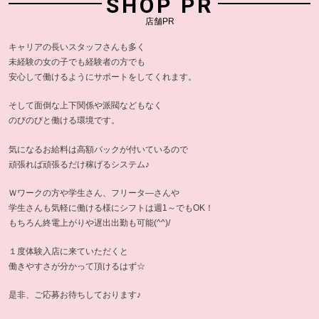
SHOP PR
店舗PR
キャリアの長いスタッフさんも多く
未経験の女の子でも経験者の方でも
安心して働けるようにサポートをしてくれます。
そして面倒な上下関係や派閥などもなく
のびのびと働ける環境です。
気になるお給料は高額バックが付いているので
頑張れば頑張るだけ稼げるシステム♪
Ｗワークの方や学生さん、フリータ―さんや
学生さんも気軽に働ける様にシフトは週1～でもOK！
もちろん終電上がりや遅出出勤も可能(^^)/
１度体験入店に来ていただくと
働きやすさが分かって頂けるはず☆
是非、ご応募お待ちしております♪