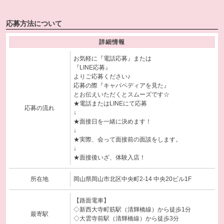
応募方法について
詳細情報
お気軽に『電話応募』または
『LINE応募』
よりご応募ください♪
応募の際『キャバペディアを見た』
とお伝えいただくとスムーズです☆
★電話またはLINEにて応募
応募の流れ
↓
★面接日を一緒に決めます！
↓
★実際、会って面接前の面談をします。
↓
★面接後いざ、体験入店！
所在地
岡山県岡山市北区中央町2-14 中央20ビル1F
【路面電車】
◇新西大寺町筋駅（清輝橋線）から徒歩1分
最寄駅
◇大雲寺前駅（清輝橋線）から徒歩3分