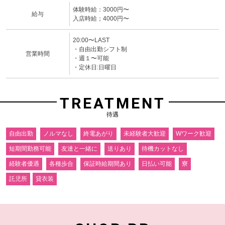
体験時給：3000円〜
給与
入店時給；4000円〜
20:00〜LAST
・自由出勤シフト制
営業時間
・週１〜可能
・定休日:日曜日
TREATMENT
待遇
自由出勤
ノルマなし
終電あがり
未経験者大歓迎
Wワーク歓迎
短期間勤務可能
友達と一緒に
送りあり
待機カットなし
経験者優遇
各種歩合
保証時給期間あり
日払い可能
寮
託児所
貸衣装