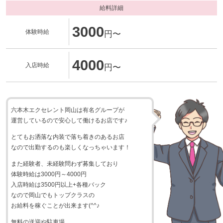
給料詳細
3000
体験時給
円〜
4000
入店時給
円〜
六本木エクセレント岡山は有名グループが
運営しているので安心して働けるお店です♪
とてもお洒落な内装で落ち着きのあるお店
なので出勤するのも楽しくなっちゃいます！
また経験者、未経験問わず募集しており
体験時給は3000円～4000円
入店時給は3500円以上+各種バック
なので岡山でもトップクラスの
お給料を稼ぐことが出来ます(^^♪
無料の送迎や駐車場、