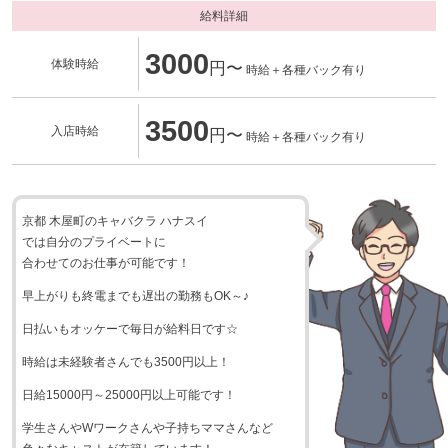
給料詳細
3000
体験時給
円〜
時給＋各種バック有り
3500
入店時給
円〜
時給＋各種バック有り
京都 木屋町のキャバクラ ハナスイ
では自分のプライベートに
合わせてのお仕事が可能です！
早上がりも終電までも遅出の勤務もOK～♪
日払いもオッケーで毎日が給料日です☆
時給は未経験者さんでも3500円以上！
日給15000円～25000円以上可能です！
学生さんやWワークさんや子持ちママさんなど