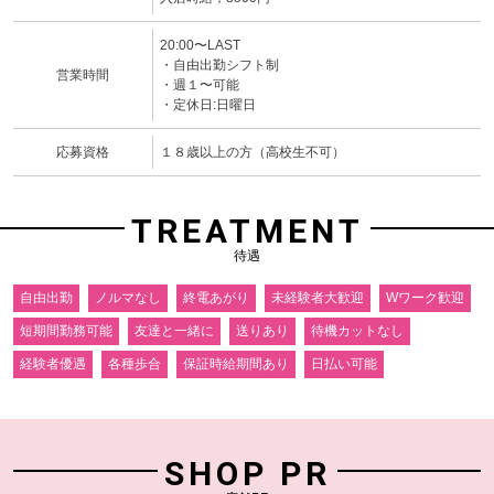
20:00〜LAST
・自由出勤シフト制
営業時間
・週１〜可能
・定休日:日曜日
応募資格
１８歳以上の方（高校生不可）
TREATMENT
待遇
自由出勤
ノルマなし
終電あがり
未経験者大歓迎
Wワーク歓迎
短期間勤務可能
友達と一緒に
送りあり
待機カットなし
経験者優遇
各種歩合
保証時給期間あり
日払い可能
SHOP PR