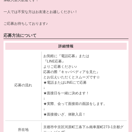
一人では不安な方はお友達とお越しください！
ご応募お待ちしております♪
応募方法について
詳細情報
お気軽に『電話応募』または
『LINE応募』
よりご応募ください♪
応募の際『キャバペディアを見た』
とお伝えいただくとスムーズです☆
★電話またはLINEにて応募
応募の流れ
↓
★面接日を一緒に決めます！
↓
★実際、会って面接前の面談をします。
↓
★面接後いざ、体験入店！
京都市中京区河原町三条下ル南車屋町273-1京都グ
所在地