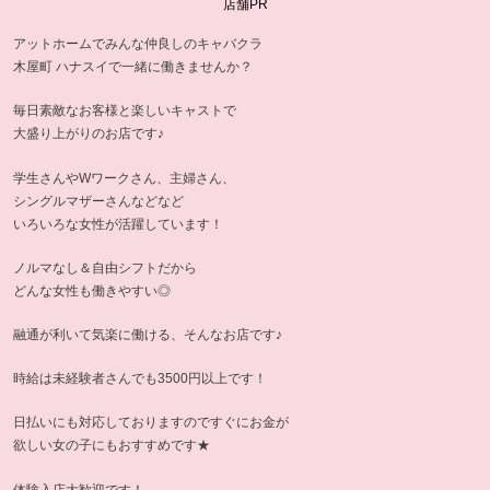
店舗PR
アットホームでみんな仲良しのキャバクラ
木屋町 ハナスイで一緒に働きませんか？
毎日素敵なお客様と楽しいキャストで
大盛り上がりのお店です♪
学生さんやWワークさん、主婦さん、
シングルマザーさんなどなど
いろいろな女性が活躍しています！
ノルマなし＆自由シフトだから
どんな女性も働きやすい◎
融通が利いて気楽に働ける、そんなお店です♪
時給は未経験者さんでも3500円以上です！
日払いにも対応しておりますのですぐにお金が
欲しい女の子にもおすすめです★
体験入店大歓迎です！