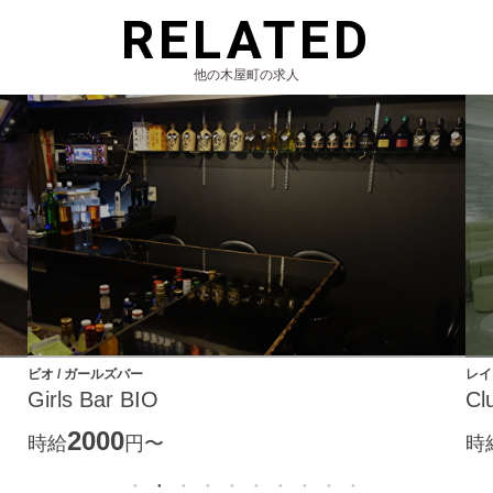
RELATED
他の木屋町の求人
ビオ / ガールズバー
レイ
Girls Bar BIO
Cl
2000
時給
円〜
時