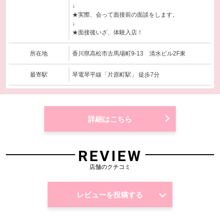
↓
★実際、会って面接前の面談をします。
↓
★面接後いざ、体験入店！
所在地
香川県高松市古馬場町9-13 清水ビル2F東
最寄駅
琴電琴平線「片原町駅」 徒歩7分
詳細はこちら
REVIEW
店舗のクチコミ
レビューを投稿する