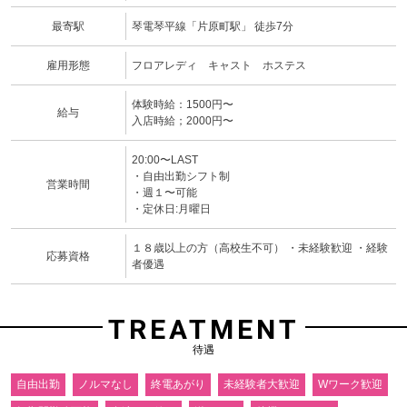
最寄駅
琴電琴平線「片原町駅」 徒歩7分
雇用形態
フロアレディ キャスト ホステス
体験時給：1500円〜
給与
入店時給；2000円〜
20:00〜LAST
・自由出勤シフト制
営業時間
・週１〜可能
・定休日:月曜日
１８歳以上の方（高校生不可） ・未経験歓迎 ・経験
応募資格
者優遇
TREATMENT
待遇
自由出勤
ノルマなし
終電あがり
未経験者大歓迎
Wワーク歓迎