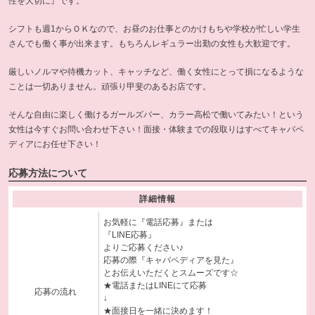
性を大切に』です。
シフトも週1からＯＫなので、お昼のお仕事とのかけもちや学校が忙しい学生
さんでも働く事が出来ます。もちろんレギュラー出勤の女性も大歓迎です。
厳しいノルマや待機カット、キャッチなど、働く女性にとって損になるような
ことは一切ありません。頑張り甲斐のあるお店です。
そんな自由に楽しく働けるガールズバー、カラー高松で働いてみたい！という
女性は今すぐお問い合わせ下さい！面接・体験までの段取りはすべてキャバペ
ディアにお任せ下さい！
応募方法について
詳細情報
お気軽に『電話応募』または
『LINE応募』
よりご応募ください♪
応募の際『キャバペディアを見た』
とお伝えいただくとスムーズです☆
★電話またはLINEにて応募
応募の流れ
↓
★面接日を一緒に決めます！