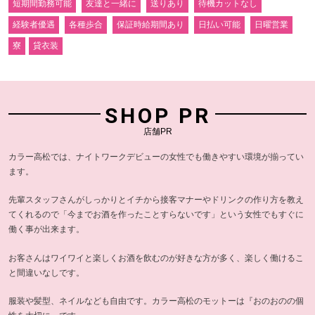
短期間勤務可能
友達と一緒に
送りあり
待機カットなし
経験者優遇
各種歩合
保証時給期間あり
日払い可能
日曜営業
寮
貸衣装
SHOP PR
店舗PR
カラー高松では、ナイトワークデビューの女性でも働きやすい環境が揃ってい
ます。
先輩スタッフさんがしっかりとイチから接客マナーやドリンクの作り方を教え
てくれるので「今までお酒を作ったことすらないです」という女性でもすぐに
働く事が出来ます。
お客さんはワイワイと楽しくお酒を飲むのが好きな方が多く、楽しく働けるこ
と間違いなしです。
服装や髪型、ネイルなども自由です。カラー高松のモットーは『おのおのの個