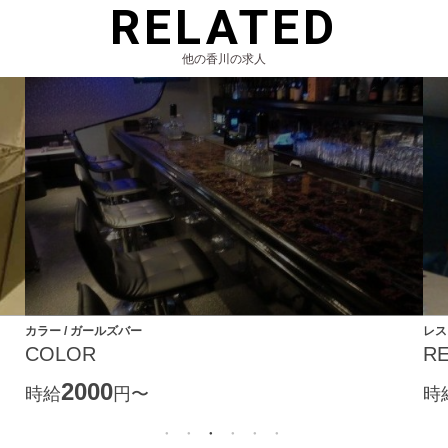
RELATED
他の香川の求人
カラー / ガールズバー
レス
COLOR
R
2000
時給
円〜
時