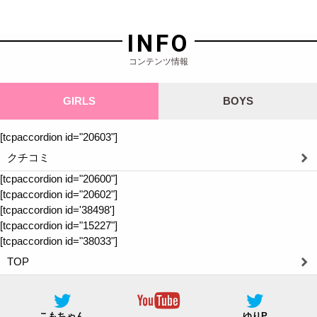
INFO
コンテンツ情報
GIRLS
BOYS
[tcpaccordion id="20603"]
クチコミ
[tcpaccordion id="20600"]
[tcpaccordion id="20602"]
[tcpaccordion id='38498']
[tcpaccordion id="15227"]
[tcpaccordion id="38033"]
TOP
こもちゃん
ゆりP