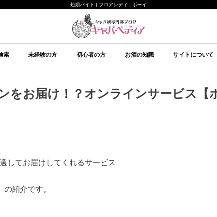
短期バイト | フロアレディ | ボーイ
検索
未経験の方
初心者の方
お酒の知識
サイトについて
未経験の方向け
キャバクラについて
ルールについて
給料システムについて
店舗選びについて
持ち物について
面接について
予備知識
初心者の方向け
イベント
美意識
テクニック
心理
予備知識
お酒の知識
その他
ブランデー
ワイン
日本酒
スピリッツ
シャンパン
スパークリングワイン
焼酎
リキュール
ウイスキー
キャバペディア
スタッフ紹介 / 
スタッフ紹介 / ゆ
従業員募集
会社紹介
ンをお届け！？オンラインサービス【
選してお届けしてくれるサービス
）
の紹介です。