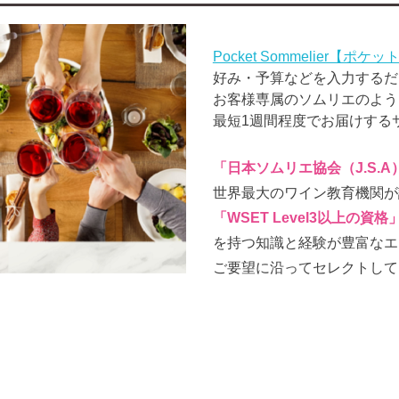
Pocket Sommelier【ポ
好み・予算などを入力するだ
お客様専属のソムリエのよう
最短1週間程度でお届けする
「日本ソムリエ協会（J.S.
世界最大のワイン教育機関が
「WSET Level3以上の資格
を持つ知識と経験が豊富なエ
ご要望に沿ってセレクトして