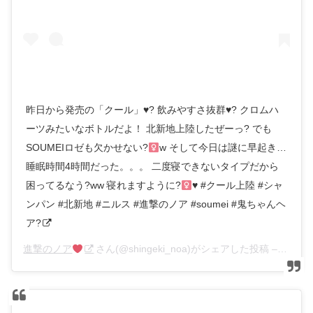
昨日から発売の「クール」
♥️
? 飲みやすさ抜群
♥️
? クロムハ
ーツみたいなボトルだよ！ 北新地上陸したぜーっ? でも
SOUMEIロゼも欠かせない?‍
w そして今日は謎に早起き…
睡眠時間4時間だった。。。 二度寝できないタイプだから
困ってるなう?ww 寝れますように?‍
♥️
#クール上陸 #シャ
ンパン #北新地 #ニルス #進撃のノア #soumei #鬼ちゃんヘ
ア?
進撃のノア
さん(@shingeki_noa)がシェアした投稿 –
2018