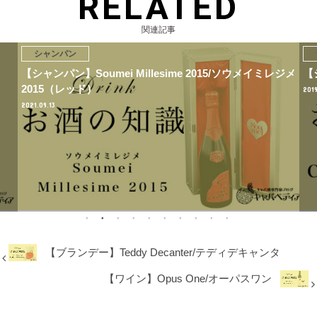
RELATED
関連記事
シャンパン
【シャンパン】Soumei Millesime 2015/ソウメイミレジメ
【
2015（レッド）
2019
2021.09.13
【ブランデー】Teddy Decanter/テディデキャンタ
【ワイン】Opus One/オーパスワン