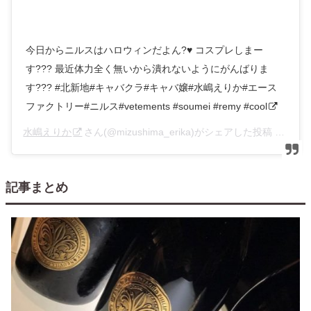
今日からニルスはハロウィンだよん?♥️ コスプレしまー
す??? 最近体力全く無いから潰れないようにがんばりま
す??? #北新地#キャバクラ#キャバ嬢#水嶋えりか#エース
ファクトリー#ニルス#vetements #soumei #remy #cool
水嶋えりか
さん(@mizushima_erika)がシェアした投稿 –
201
記事まとめ