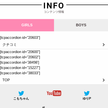
INFO
コンテンツ情報
GIRLS
BOYS
[tcpaccordion id="20603"]
クチコミ
[tcpaccordion id="20600"]
[tcpaccordion id="20602"]
[tcpaccordion id='38498']
[tcpaccordion id="15227"]
[tcpaccordion id="38033"]
TOP
こもちゃん
ゆりP