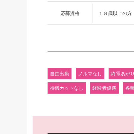
応募資格
１８歳以上の方
自由出勤
ノルマなし
終電あが
待機カットなし
経験者優遇
各