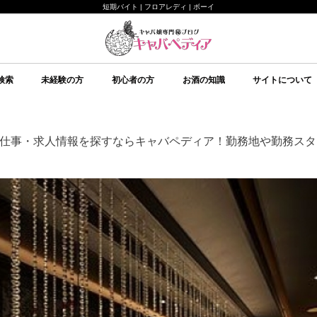
短期バイト | フロアレディ | ボーイ
検索
未経験の方
初心者の方
お酒の知識
サイトについて
未経験の方向け
キャバクラについて
ルールについて
給料システムについて
店舗選びについて
持ち物について
面接について
予備知識
初心者の方向け
イベント
美意識
テクニック
心理
予備知識
お酒の知識
その他
ブランデー
ワイン
日本酒
スピリッツ
シャンパン
スパークリングワイン
焼酎
リキュール
ウイスキー
キャバペディア
スタッフ紹介 / 
スタッフ紹介 / ゆ
従業員募集
会社紹介
仕事・求人情報を探すならキャバペディア！勤務地や勤務スタ