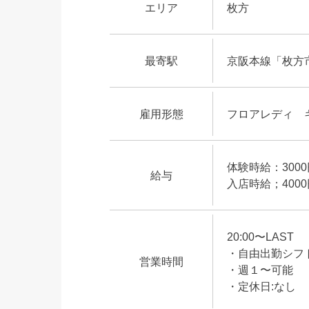
エリア
枚方
最寄駅
京阪本線「枚方市
雇用形態
フロアレディ 
体験時給：300
給与
入店時給；400
20:00〜LAST
・自由出勤シフ
営業時間
・週１〜可能
・定休日:なし