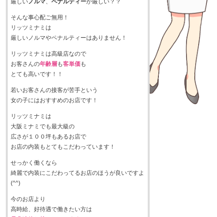
厳しい
ノルマ
、
ペナルティー
が厳しい？？
そんな事心配ご無用！
リッツミナミは
厳しいノルマやペナルティーはありません！
リッツミナミは高級店なので
お客さんの
年齢層
も
客単価
も
とても高いです！！
若いお客さんの接客が苦手という
女の子にはおすすめのお店です！
リッツミナミは
大阪ミナミでも最大級の
広さが１００坪もあるお店で
お店の内装もとてもこだわっています！
せっかく働くなら
綺麗で内装にこだわってるお店のほうが良いですよ
(^^)
今のお店より
高時給、好待遇で働きたい方は