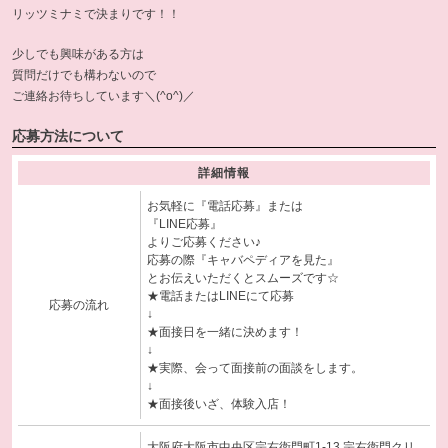
リッツミナミで決まりです！！
少しでも興味がある方は
質問だけでも構わないので
ご連絡お待ちしています＼(^o^)／
応募方法について
詳細情報
お気軽に『電話応募』または
『LINE応募』
よりご応募ください♪
応募の際『キャバペディアを見た』
とお伝えいただくとスムーズです☆
★電話またはLINEにて応募
応募の流れ
↓
★面接日を一緒に決めます！
↓
★実際、会って面接前の面談をします。
↓
★面接後いざ、体験入店！
大阪府大阪市中央区宗右衛門町1-13 宗右衛門クリ