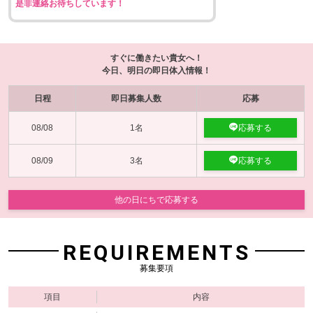
是非連絡お待ちしています！
すぐに働きたい貴女へ！
今日、明日の即日体入情報！
日程
即日募集人数
応募
08/08
1名
応募する
08/09
3名
応募する
他の日にちで応募する
REQUIREMENTS
募集要項
項目
内容