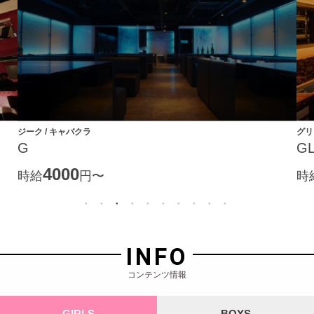
ジーク / キャバクラ
グリ
G
GL
4000
時給
円〜
時
INFO
コンテンツ情報
GIRLS
BOYS