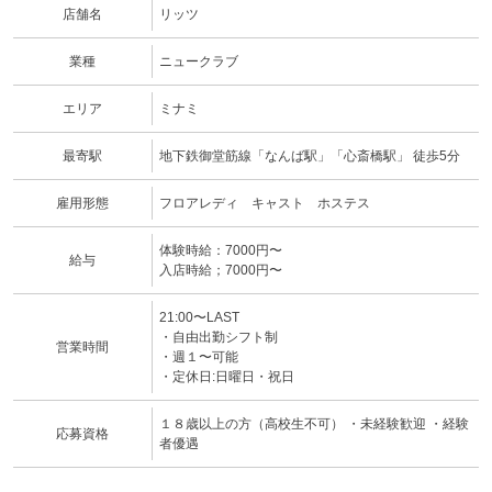
店舗名
リッツ
業種
ニュークラブ
エリア
ミナミ
最寄駅
地下鉄御堂筋線「なんば駅」「心斎橋駅」 徒歩5分
雇用形態
フロアレディ キャスト ホステス
体験時給：7000円〜
給与
入店時給；7000円〜
21:00〜LAST
・自由出勤シフト制
営業時間
・週１〜可能
・定休日:日曜日・祝日
１８歳以上の方（高校生不可） ・未経験歓迎 ・経験
応募資格
者優遇