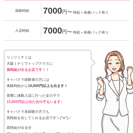
7000
体験時給
円〜
時給＋各種バック有り
7000
入店時給
円〜
時給＋各種バック有り
リッツミナミは
大阪ミナミでトップクラスに
高時給が出るお店です！！
キャバクラ経験者の方には
体験時給から
10,000円以上も出ます！
実際に体験入店に行った女の子で
10,000円以上出た女の子もいます♪
キャバクラ未経験の方でも
高時給を出してくれるお店です＼(^o^)／
高時給が出る分