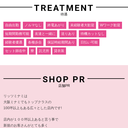
TREATMENT
待遇
自由出勤
ノルマなし
終電あがり
未経験者大歓迎
Wワーク歓迎
短期間勤務可能
友達と一緒に
送りあり
待機カットなし
経験者優遇
各種歩合
保証時給期間あり
日払い可能
セット師在中
寮
託児所
貸衣装
SHOP PR
店舗PR
リッツミナミは
大阪ミナミでもトップクラスの
100坪以上もある広々とした店内です!
店内が１００坪以上あると言う事で
新規のお客さんがとても多く