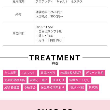
雇用形態
フロアレディ キャスト ホステス
体験時給：2500円〜
給与
入店時給；3000円〜
20:00〜LAST
・自由出勤シフト制
営業時間
・週１〜可能
・定休日:日曜日/祝日
TREATMENT
待遇
自由出勤
ノルマなし
終電あがり
未経験者大歓迎
Wワーク歓迎
短期間勤務可能
友達と一緒に
送りあり
待機カットなし
経験者優遇
各種歩合
保証時給期間あり
日払い可能
貸衣装