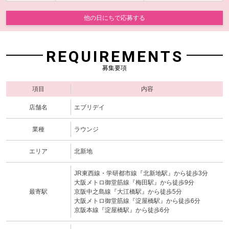
他の日にちで応募する
REQUIREMENTS
募集要項
項目
内容
店舗名
エブリデイ
業種
ラウンジ
エリア
北新地
JR東西線・学研都市線『北新地駅』から徒歩3分
大阪メトロ御堂筋線『梅田駅』から徒歩9分
最寄駅
京阪中之島線『大江橋駅』から徒歩5分
大阪メトロ御堂筋線『淀屋橋駅』から徒歩6分
京阪本線『淀屋橋駅』から徒歩6分