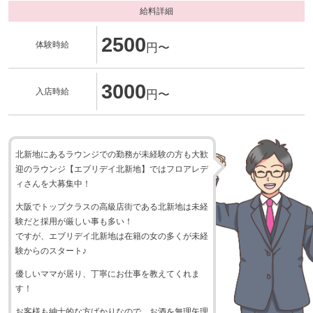
給料詳細
2500
体験時給
円〜
3000
入店時給
円〜
北新地にあるラウンジでの勤務が未経験の方も大歓
迎のラウンジ【エブリデイ北新地】ではフロアレデ
ィさんを大募集中！
大阪でトップクラスの高級店街である北新地は未経
験だと採用が厳しい事も多い！
ですが、エブリデイ北新地は在籍の女の多くが未経
験からのスタート♪
優しいママが居り、丁寧にお仕事を教えてくれま
す！
お客様も紳士的な方ばかりなので、お酒を無理矢理