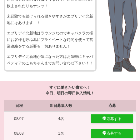
飲まされたりもナシッ！
未経験でも続けられる働きやすさがエブリデイ北新
地にはあります！！
エブリデイ北新地はラウンジなのでキャバクラの様
にお客様を呼ぶ為にプライベートな時間を使って営
業連絡をする必要も一切ありません！
エブリデイ北新地が気になった方はお気軽にキャバ
ペディアのこもちゃんまでお問い合わせ下さい！！
すぐに働きたい貴女へ！
今日、明日の即日体入情報！
日程
即日募集人数
応募
08/07
4名
応募する
08/08
1名
応募する