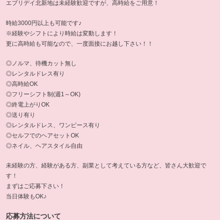
エブリデイ北新地は未経験歓迎ですが、高時給をご用意！
時給3000円以上も可能です♪
※経験やシフトにより時給は変動します！
更に高時給も可能なので、一度面接にお越し下さい！！
◎ノルマ、待機カット無し
◎レンタルドレス有り
◎高時給OK
◎フリーシフト制(週1～OK)
◎終電上がりOK
◎送り有り
◎レンタルドレス、ワンピース有り
◎セルフでのヘアセットOK
◎ネイル、ヘアスタイル自由
未経験の方、経験がある方、副業として考えている方など、皆さん大歓迎で
す！
まずはご応募下さい！
当日体験もOK♪
応募方法について