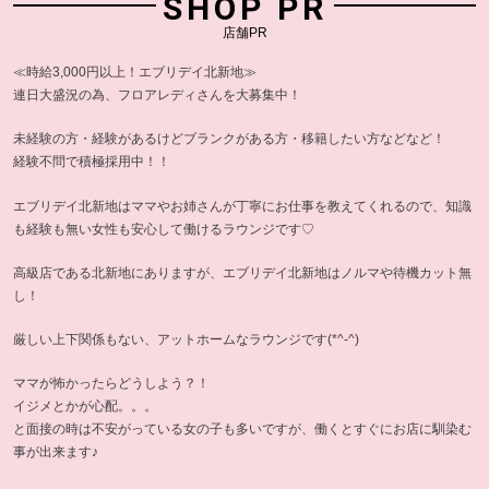
SHOP PR
店舗PR
≪時給3,000円以上！エブリデイ北新地≫
連日大盛況の為、フロアレディさんを大募集中！
未経験の方・経験があるけどブランクがある方・移籍したい方などなど！
経験不問で積極採用中！！
エブリデイ北新地はママやお姉さんが丁寧にお仕事を教えてくれるので、知識
も経験も無い女性も安心して働けるラウンジです♡
高級店である北新地にありますが、エブリデイ北新地はノルマや待機カット無
し！
厳しい上下関係もない、アットホームなラウンジです(*^-^)
ママが怖かったらどうしよう？！
イジメとかが心配。。。
と面接の時は不安がっている女の子も多いですが、働くとすぐにお店に馴染む
事が出来ます♪