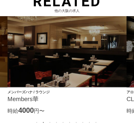
RELATED
他の大阪の求人
メンバーズハナ / ラウンジ
アロ
Members華
CL
4000
時給
円〜
時