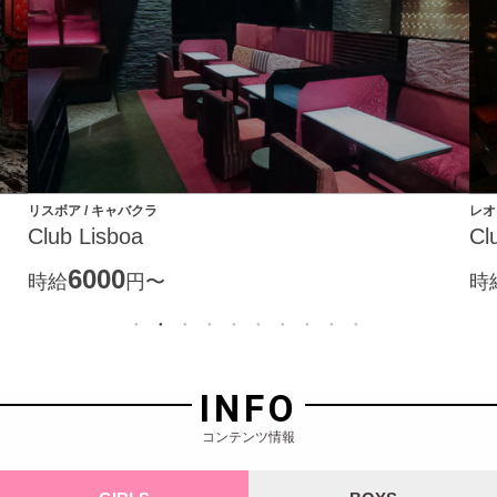
レオ / キャバクラ
トワ
Club Leo
m
7000
時給
円〜
時
INFO
コンテンツ情報