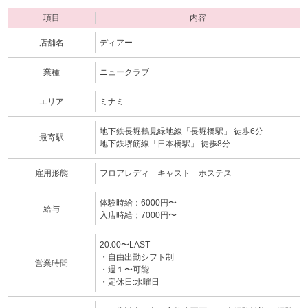
項目
内容
店舗名
ディアー
業種
ニュークラブ
エリア
ミナミ
地下鉄長堀鶴見緑地線「長堀橋駅」 徒歩6分
最寄駅
地下鉄堺筋線「日本橋駅」 徒歩8分
雇用形態
フロアレディ キャスト ホステス
体験時給：6000円〜
給与
入店時給；7000円〜
20:00〜LAST
・自由出勤シフト制
営業時間
・週１〜可能
・定休日:水曜日