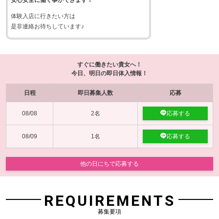
安心安全に働く事ができます！
体験入店に行きたい方は
是非連絡お待ちしています♪
すぐに働きたい貴女へ！
今日、明日の即日体入情報！
日程
即日募集人数
応募
08/08
2名
応募する
08/09
1名
応募する
他の日にちで応募する
REQUIREMENTS
募集要項