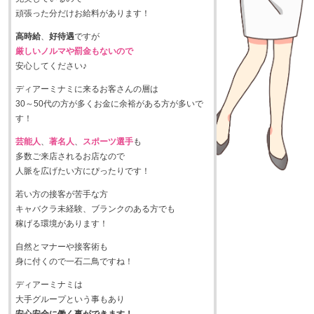
頑張った分だけお給料があります！
高時給
、
好待遇
ですが
厳しいノルマや罰金もないので
安心してください♪
ディアーミナミに来るお客さんの層は
30～50代の方が多くお金に余裕がある方が多いで
す！
芸能人
、
著名人
、
スポーツ選手
も
多数ご来店されるお店なので
人脈を広げたい方にぴったりです！
若い方の接客が苦手な方
キャバクラ未経験、ブランクのある方でも
稼げる環境があります！
自然とマナーや接客術も
身に付くので一石二鳥ですね！
ディアーミナミは
大手グループという事もあり