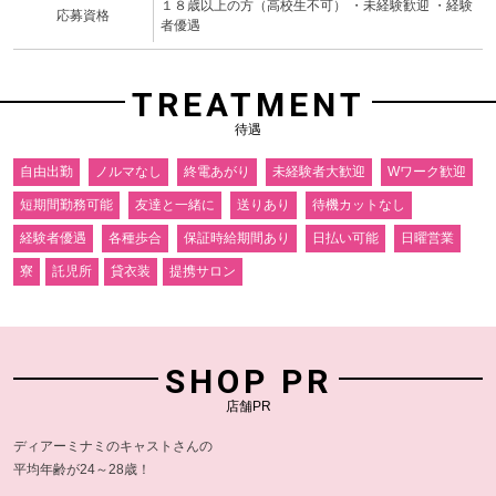
１８歳以上の方（高校生不可） ・未経験歓迎 ・経験
応募資格
者優遇
TREATMENT
待遇
自由出勤
ノルマなし
終電あがり
未経験者大歓迎
Wワーク歓迎
短期間勤務可能
友達と一緒に
送りあり
待機カットなし
経験者優遇
各種歩合
保証時給期間あり
日払い可能
日曜営業
寮
託児所
貸衣装
提携サロン
SHOP PR
店舗PR
ディアーミナミのキャストさんの
平均年齢が24～28歳！