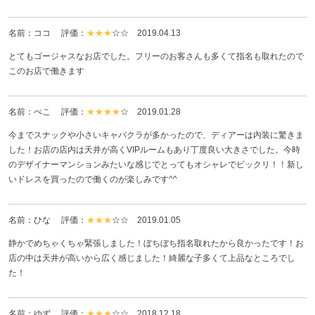
名前：ココ 評価：
★★★
☆☆
2019.04.13
とてもゴージャスなお店でした。フリーのお客さんも多くて指名も取れたので
このお店で働きます
名前：ぺこ 評価：
★★★★
☆
2019.01.28
今までスナックや小さいキャバクラが多かったので、ディアーは内装に驚きま
した！お店の店内は天井が高くVIPルームもあり丁度良い大きさでした。今時
のデザイナーマンションみたいな感じでとってもオシャレでビックリ！！新し
いドレスを買ったので働くのが楽しみです^^
名前：ひな 評価：
★★★
☆☆
2019.01.05
静かでめちゃくちゃ緊張しました！ぼちぼち指名取れたから良かったです！お
店の中は天井が高いから広く感じました！綺麗な子多くて上品なところでし
た！
名前：ゆず 評価：
★★★
☆☆
2018.12.18