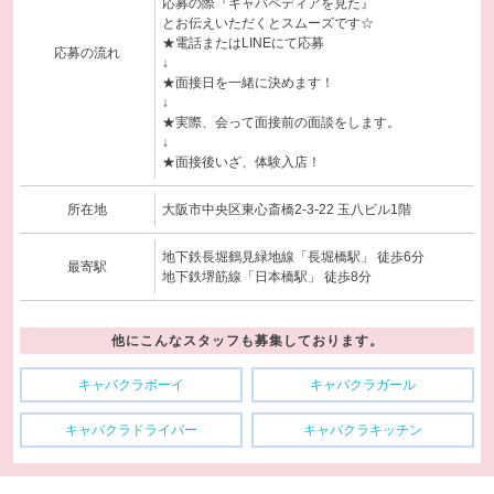
応募の際『キャバペディアを見た』
とお伝えいただくとスムーズです☆
★電話またはLINEにて応募
応募の流れ
↓
★面接日を一緒に決めます！
↓
★実際、会って面接前の面談をします。
↓
★面接後いざ、体験入店！
所在地
大阪市中央区東心斎橋2-3-22 玉八ビル1階
地下鉄長堀鶴見緑地線「長堀橋駅」 徒歩6分
最寄駅
地下鉄堺筋線「日本橋駅」 徒歩8分
他にこんなスタッフも募集しております。
キャバクラボーイ
キャバクラガール
キャバクラドライバー
キャバクラキッチン