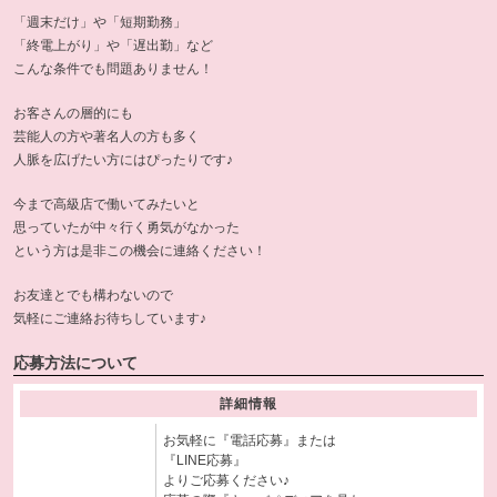
「週末だけ」や「短期勤務」
「終電上がり」や「遅出勤」など
こんな条件でも問題ありません！
お客さんの層的にも
芸能人の方や著名人の方も多く
人脈を広げたい方にはぴったりです♪
今まで高級店で働いてみたいと
思っていたが中々行く勇気がなかった
という方は是非この機会に連絡ください！
お友達とでも構わないので
気軽にご連絡お待ちしています♪
応募方法について
詳細情報
お気軽に『電話応募』または
『LINE応募』
よりご応募ください♪