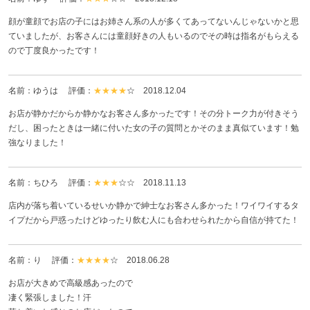
顔が童顔でお店の子にはお姉さん系の人が多くてあってないんじゃないかと思
ていましたが、お客さんには童顔好きの人もいるのでその時は指名がもらえる
ので丁度良かったです！
名前：ゆうは 評価：
★★★★
☆
2018.12.04
お店が静かだからか静かなお客さん多かったです！その分トーク力が付きそう
だし、困ったときは一緒に付いた女の子の質問とかそのまま真似ています！勉
強なりました！
名前：ちひろ 評価：
★★★
☆☆
2018.11.13
店内が落ち着いているせいか静かで紳士なお客さん多かった！ワイワイするタ
イプだから戸惑ったけどゆったり飲む人にも合わせられたから自信が持てた！
名前：り 評価：
★★★★
☆
2018.06.28
お店が大きめで高級感あったので
凄く緊張しました！汗