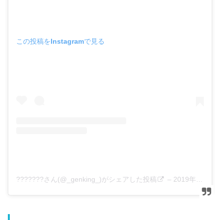
この投稿をInstagramで見る
???????さん(@_genking_)がシェアした投稿
–
2019年 8月月23日午前4時45分PDT