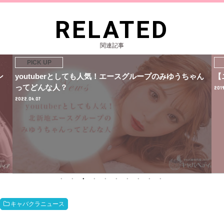
RELATED
関連記事
ン
youtuberとしても人気！エースグループのみゆうちゃん
【
ってどんな人？
2019
2022.04.07
キャバクラニュース